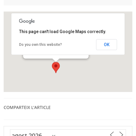
This page can't load Google Maps correctly.
Parc de Recerca UAB Edifici Eureka
OK
Do you own this website?
Campus UAB Bellaterra
Bellaterra
COMPARTEIX L'ARTICLE