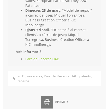
Vallès, European Patent Attorney. ABG
Patentes.
Dimecres 25 de març.
“Model de negoci”,
a càrrec de Josep Miquel Torregrosa,
Business Creation Officer a KIC
InnoEnergy.
Djous 9 d’abril.
“Orientació al mercat i
clients”, a càrrec de Josep Miquel
Torregrosa, Business Creation Officer a
KIC InnoEnergy.
Més informació
Parc de Recerca UAB
2015
,
innovació
,
Parc de Recerca UAB
,
patents
,
recerca
IMPRIMEIX