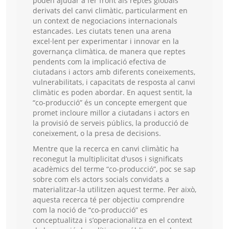
poden ajudar a fer front als reptes globals
derivats del canvi climàtic, particularment en
un context de negociacions internacionals
estancades. Les ciutats tenen una arena
excel·lent per experimentar i innovar en la
governança climàtica, de manera que reptes
pendents com la implicació efectiva de
ciutadans i actors amb diferents coneixements,
vulnerabilitats, i capacitats de resposta al canvi
climàtic es poden abordar. En aquest sentit, la
“co-producció” és un concepte emergent que
promet incloure millor a ciutadans i actors en
la provisió de serveis públics, la producció de
coneixement, o la presa de decisions.
Mentre que la recerca en canvi climàtic ha
reconegut la multiplicitat d’usos i significats
acadèmics del terme “co-producció”, poc se sap
sobre com els actors socials convidats a
materialitzar-la utilitzen aquest terme. Per això,
aquesta recerca té per objectiu comprendre
com la noció de “co-producció” es
conceptualitza i s’operacionalitza en el context