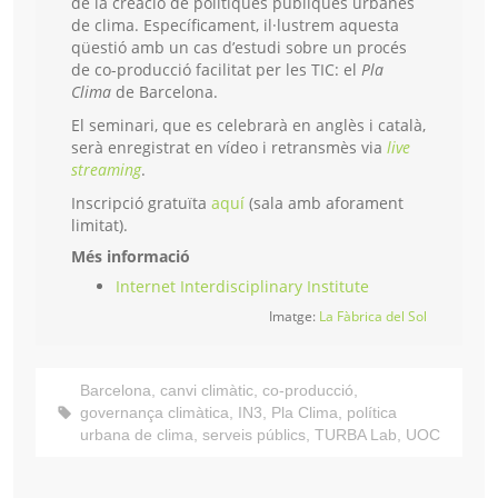
de la creació de polítiques públiques urbanes
de clima. Específicament, il·lustrem aquesta
qüestió amb un cas d’estudi sobre un procés
de co-producció facilitat per les TIC: el
Pla
Clima
de Barcelona.
El seminari, que es celebrarà en anglès i català,
serà enregistrat en vídeo i retransmès via
live
streaming
.
Inscripció gratuïta
aquí
(sala amb aforament
limitat).
Més informació
Internet Interdisciplinary Institute
Imatge:
La Fàbrica del Sol
Barcelona
,
canvi climàtic
,
co-producció
,
governança climàtica
,
IN3
,
Pla Clima
,
política
urbana de clima
,
serveis públics
,
TURBA Lab
,
UOC