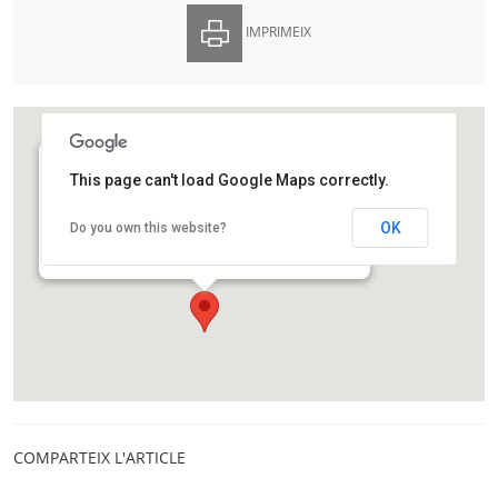
IMPRIMEIX
This page can't load Google Maps correctly.
Edifici UOC Castelldefels
Avinguda Carl Friedrich Gauss, 5. Parc Mediterrani de
OK
Do you own this website?
la Tecnologia, Edifici B3.
Castelldefels
COMPARTEIX L'ARTICLE