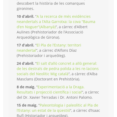
descobert la història de les comarques
gironines.
10 d’abril.
“
A la recerca de més evidències
neandertals a l’Alta Garrotxa: la cova “Bauma
d’en Noguer”(Albanyà)
“, a càrrec d’Albert
Aulines (Prehistoriador de l’Associació
Arqueològica de Girona).
17 d’abril.
“
El Pla de l’Estany: territori
neandertal
“, a càrrec d’Alfons Díaz
(Prehistoriador i arqueòleg).
24 d’abril.
“
El salt d’allò concret a allò general:
de les destrals de pedra polida a les re-lacions
socials del Neolític Mig català
“, a càrrec d’Alba
Masclans (Doctorant en Prehistòria).
8 de maig.
“
Experimentació a la Draga.
Resultats i projecció científica i social
“, a càrrec
del Dr. Xavier Terradas i Dr. Antoni Palomo.
15 de maig.
“
Paleontologia i paleolític al Pla de
l’Estany: un estat de la qüestió
“, a càrrec d’Isaac
Rufí (Historiador i arqueòleg).