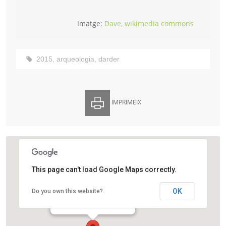
Imatge:
Dave, wikimedia commons
2015
,
arqueologia
,
darder
IMPRIMEIX
This page can't load Google Maps correctly.
Museu Darder de Banyoles
OK
Do you own this website?
Plaça dels Estudis, 2
Banyoles