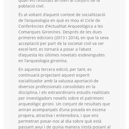
quan els resultats arriben al conjunt de la
població civil.
És al voltant d’aquest context de socialització
de l’arqueologia en què es mou el Cicle de
Conferències d’Actualitat Arqueològica a les
Comarques Gironines. Després de les dues
primeres edicions (2013 i 2014), en que la seva
acceptació per part de la societat civil va ser
excel·lent, es tornarà a posar a l’abast
d’aquesta les últimes novetats esdevingudes
en l’arqueologia gironina.
En aquesta tercera edició, per tant, es
continuarà projectant aquest esperit
socialitzador amb la valuosa aportació de
diversos professionals consolidats en la
disciplina, i els extraordinaris estudis realitzats
per investigadors novells sobre el patrimoni
arqueològic gironí. Un conjunt de resultats que
aniran acompanyats d’una posada en escena
propera, atractiva i entenedora, i que ens
permetran posar-nos al dia sobre què està
passant avui i de quina manera s’està posant al