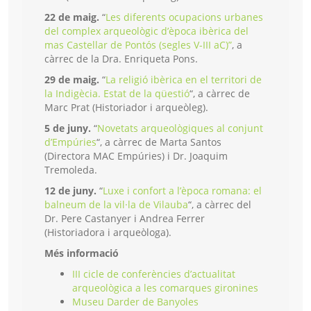
22 de maig.
“
Les diferents ocupacions urbanes
del complex arqueològic d’època ibèrica del
mas Castellar de Pontós (segles V-III aC)”
, a
càrrec de la Dra. Enriqueta Pons.
29 de maig.
“
La religió ibèrica en el territori de
la Indigècia. Estat de la qüestió
“, a càrrec de
Marc Prat (Historiador i arqueòleg).
5 de juny.
“
Novetats arqueològiques al conjunt
d’Empúries
“, a càrrec de Marta Santos
(Directora MAC Empúries) i Dr. Joaquim
Tremoleda.
12 de juny.
“
Luxe i confort a l’època romana: el
balneum de la vil·la de Vilauba
“, a càrrec del
Dr. Pere Castanyer i Andrea Ferrer
(Historiadora i arqueòloga).
Més informació
III cicle de conferències d’actualitat
arqueològica a les comarques gironines
Museu Darder de Banyoles