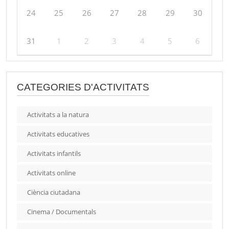
24
25
26
27
28
29
30
31
1
2
3
4
5
6
CATEGORIES D'ACTIVITATS
Activitats a la natura
Activitats educatives
Activitats infantils
Activitats online
Ciència ciutadana
Cinema / Documentals