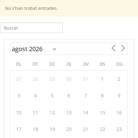
No s'han trobat entrades.
Cerca:
DL
DT
DC
DJ
DV
DS
DG
27
28
29
30
31
1
2
3
4
5
6
7
8
9
10
11
12
13
14
15
16
17
18
19
20
21
22
23