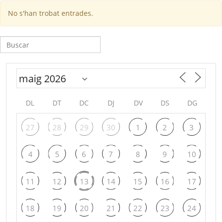
No s'han trobat entrades.
Cerca:
DL
DT
DC
DJ
DV
DS
DG
27
28
29
30
1
2
3
4
5
6
7
8
9
10
11
12
13
14
15
16
17
18
19
20
21
22
23
24