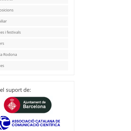
osicions
liar
es i festivals
ers
la Rodona
tes
el suport de: