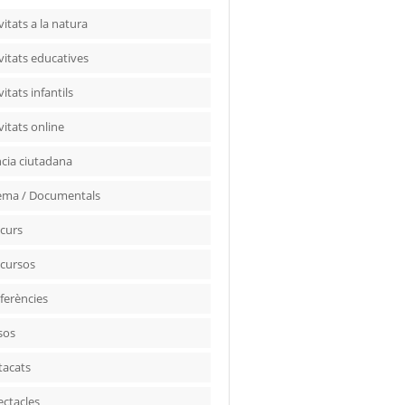
vitats a la natura
vitats educatives
vitats infantils
vitats online
ncia ciutadana
ema / Documentals
curs
cursos
ferències
sos
tacats
ectacles