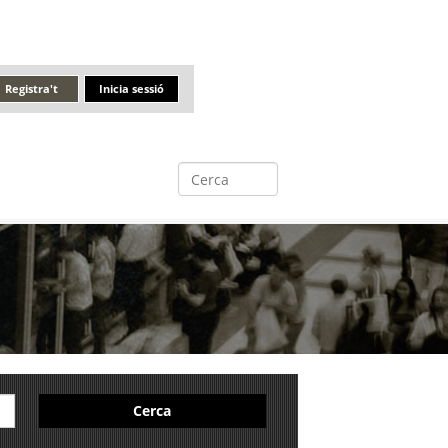
Registra't
Inicia sessió
Cerca