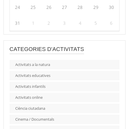
24
25
26
27
28
29
30
31
1
2
3
4
5
6
CATEGORIES D'ACTIVITATS
Activitats a la natura
Activitats educatives
Activitats infantils
Activitats online
Ciència ciutadana
Cinema / Documentals