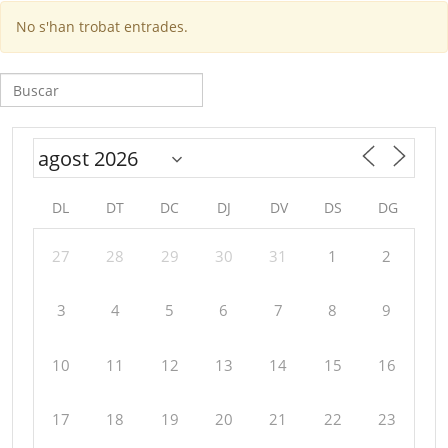
No s'han trobat entrades.
Cerca:
DL
DT
DC
DJ
DV
DS
DG
27
28
29
30
31
1
2
3
4
5
6
7
8
9
10
11
12
13
14
15
16
17
18
19
20
21
22
23