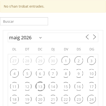
No s'han trobat entrades.
Cerca:
DL
DT
DC
DJ
DV
DS
DG
27
28
29
30
1
2
3
4
5
6
7
8
9
10
11
12
13
14
15
16
17
18
19
20
21
22
23
24