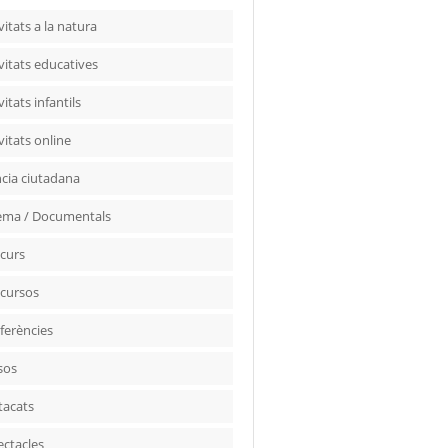
vitats a la natura
vitats educatives
vitats infantils
vitats online
ncia ciutadana
ema / Documentals
curs
cursos
ferències
sos
tacats
ectacles