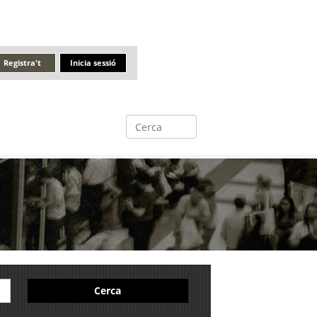
Registra't
Inicia sessió
Cerca