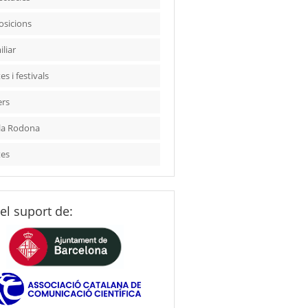
osicions
liar
es i festivals
ers
la Rodona
tes
el suport de: