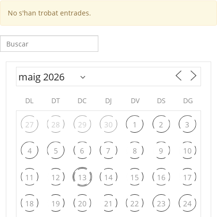
No s'han trobat entrades.
Cerca:
DL
DT
DC
DJ
DV
DS
DG
27
28
29
30
1
2
3
4
5
6
7
8
9
10
11
12
13
14
15
16
17
18
19
20
21
22
23
24