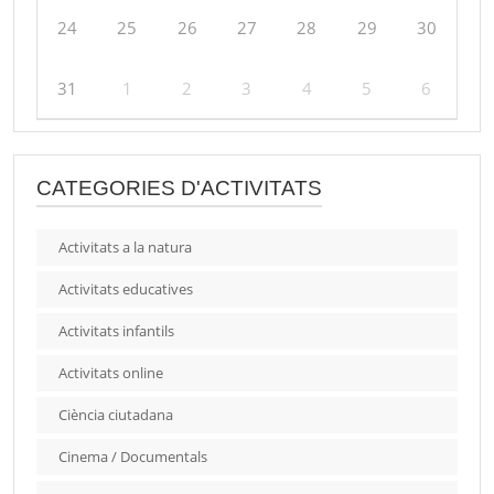
24
25
26
27
28
29
30
31
1
2
3
4
5
6
CATEGORIES D'ACTIVITATS
Activitats a la natura
Activitats educatives
Activitats infantils
Activitats online
Ciència ciutadana
Cinema / Documentals