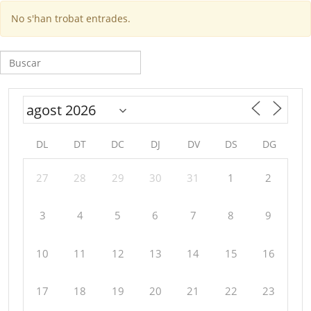
No s'han trobat entrades.
Cerca:
DL
DT
DC
DJ
DV
DS
DG
27
28
29
30
31
1
2
3
4
5
6
7
8
9
10
11
12
13
14
15
16
17
18
19
20
21
22
23