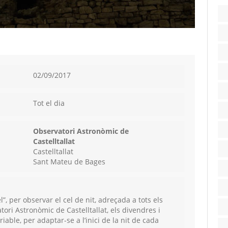
02/09/2017
Tot el dia
Observatori Astronòmic de
Castelltallat
Castelltallat
Sant Mateu de Bages
l”,
per observar el cel de nit, adreçada a tots els
tori Astronòmic de Castelltallat, els divendres i
riable, per adaptar-se a l’inici de la nit de cada