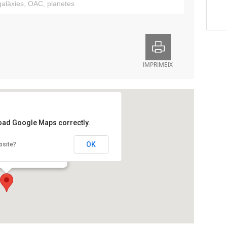
galàxies
,
OAC
,
planetes
IMPRIMEIX
load Google Maps correctly.
onòmic de Castelltallat
OK
bsite?
ges