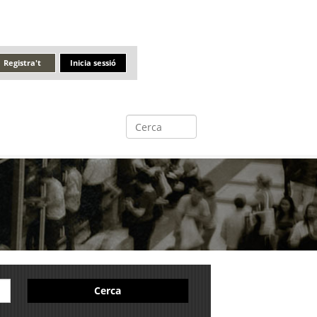
Registra't
Inicia sessió
Cerca