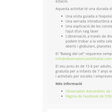
estació.
Aquesta activitat té una durada 
Una visita guiada a l’exposi
Una xerrada introductòria a
Una explicació de les conste
l’ajut d’un raig làser
L’observació, a través de di
podem trobar a la volta cele
oberts i globulars, planetes 
El “Bateig del cel” requereix semp
info@observatoricastelltallat.com
El seu preu és de 15 € per adults,
gratuïta per a infants de 7 anys e
i
activitats per escoles i emprese
Més informació
Observatori Astronòmic de C
Pàgina de Facebook de l’Ob