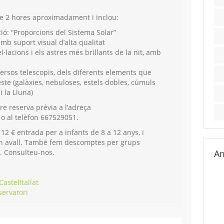
de 2 hores aproximadament i i
nclou:
ció: “Proporcions del Sistema Solar”
mb suport visual d’alta qualitat
l·lacions i els astres més brillants de la nit, amb
versos telescopis, dels diferents elements que
ste (galàxies, nebuloses, estels dobles, cúmuls
i la Lluna)
re reserva prèvia a l’adreça
o al telèfon 667529051.
 12 € entrada per a infants de 8 a 12 anys, i
n avall. També f
em descomptes per grups
s. Consulteu-nos.
Am
astelltallat
servatori