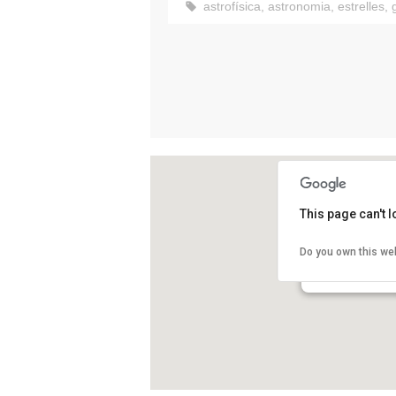
astrofísica
,
astronomia
,
estrelles
,
This page can't 
Observatori Astr
Do you own this we
Castelltallat
Sant Mateu de Ba