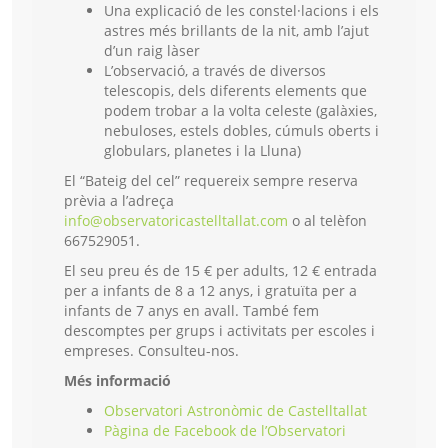
Una explicació de les constel·lacions i els
astres més brillants de la nit, amb l’ajut
d’un raig làser
L’observació, a través de diversos
telescopis, dels diferents elements que
podem trobar a la volta celeste (galàxies,
nebuloses, estels dobles, cúmuls oberts i
globulars, planetes i la Lluna)
El “Bateig del cel” requereix sempre reserva
prèvia a l’adreça
info@observatoricastelltallat.com
o al telèfon
667529051.
El seu preu és de 15 € per adults, 12 € entrada
per a infants de 8 a 12 anys, i gratuïta per a
infants de 7 anys en avall. També f
em
descomptes per grups i
activitats per escoles i
empreses. Consulteu-nos.
Més informació
Observatori Astronòmic de Castelltallat
Pàgina de Facebook de l’Observatori