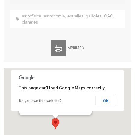
astrofísica
,
astronomia
,
estrelles
,
galàxies
,
OAC
,
planetes
IMPRIMEIX
This page can't load Google Maps correctly.
Observatori Astronòmic de Castelltallat
OK
Do you own this website?
Castelltallat
Sant Mateu de Bages