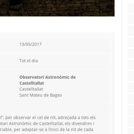
13/05/2017
Tot el dia
Observatori Astronòmic de
Castelltallat
Castelltallat
Sant Mateu de Bages
l”,
per observar el cel de nit, adreçada a tots els
tori Astronòmic de Castelltallat, els divendres i
riable, per adaptar-se a l’inici de la nit de cada