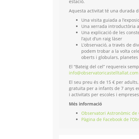
estació.
Aquesta activitat té una durada 
Una visita guiada a l’exposi
Una xerrada introductòria a
Una explicació de les conste
l’ajut d’un raig làser
L’observació, a través de di
podem trobar a la volta cele
oberts i globulars, planetes 
El “Bateig del cel” requereix semp
info@observatoricastelltallat.com
El seu preu és de 15 € per adults,
gratuïta per a infants de 7 anys e
i
activitats per escoles i emprese
Més informació
Observatori Astronòmic de C
Pàgina de Facebook de l’Ob