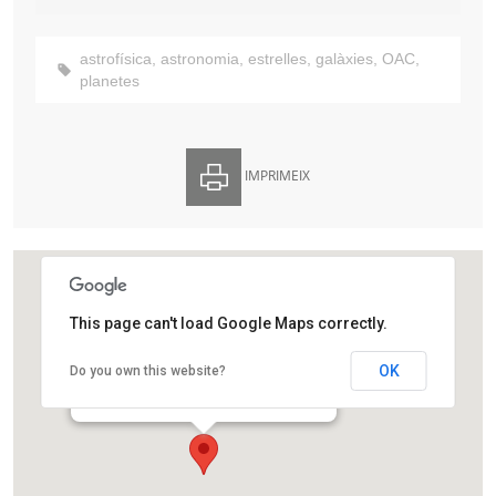
astrofísica
,
astronomia
,
estrelles
,
galàxies
,
OAC
,
planetes
IMPRIMEIX
This page can't load Google Maps correctly.
Observatori Astronòmic de Castelltallat
OK
Do you own this website?
Castelltallat
Sant Mateu de Bages