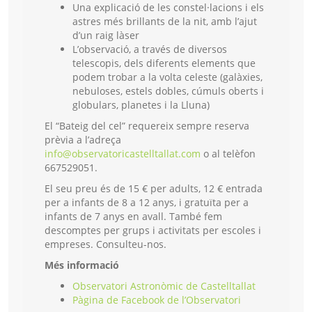
Una explicació de les constel·lacions i els
astres més brillants de la nit, amb l’ajut
d’un raig làser
L’observació, a través de diversos
telescopis, dels diferents elements que
podem trobar a la volta celeste (galàxies,
nebuloses, estels dobles, cúmuls oberts i
globulars, planetes i la Lluna)
El “Bateig del cel” requereix sempre reserva
prèvia a l’adreça
info@observatoricastelltallat.com
o al telèfon
667529051.
El seu preu és de 15 € per adults, 12 € entrada
per a infants de 8 a 12 anys, i gratuïta per a
infants de 7 anys en avall. També f
em
descomptes per grups i
activitats per escoles i
empreses. Consulteu-nos.
Més informació
Observatori Astronòmic de Castelltallat
Pàgina de Facebook de l’Observatori