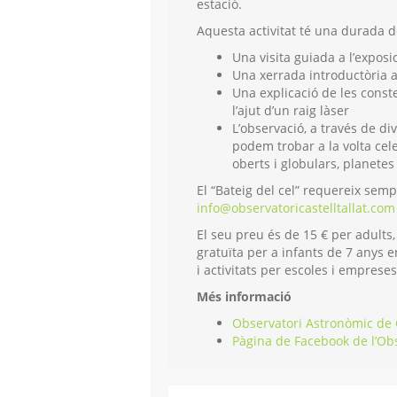
estació.
Aquesta activitat té una durada 
Una visita guiada a l’exposi
Una xerrada introductòria a
Una explicació de les conste
l’ajut d’un raig làser
L’observació, a través de di
podem trobar a la volta cele
oberts i globulars, planetes 
El “Bateig del cel” requereix semp
info@observatoricastelltallat.com
El seu preu és de 15 € per adults,
gratuïta per a infants de 7 anys e
i
activitats per escoles i emprese
Més informació
Observatori Astronòmic de C
Pàgina de Facebook de l’Ob