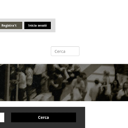
Registra't
Inicia sessió
Cerca