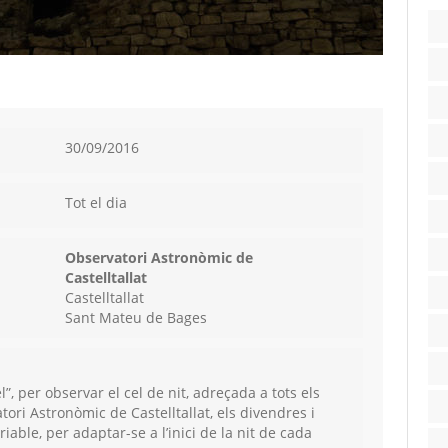
30/09/2016
Tot el dia
Observatori Astronòmic de
Castelltallat
Castelltallat
Sant Mateu de Bages
l”,
per observar el cel de nit, adreçada a tots els
tori Astronòmic de Castelltallat, els divendres i
riable, per adaptar-se a l’inici de la nit de cada