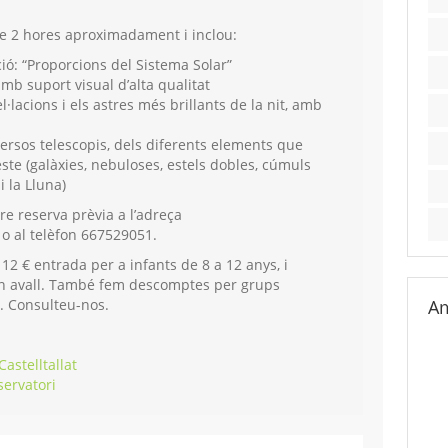
de 2 hores aproximadament i i
nclou:
ció: “Proporcions del Sistema Solar”
mb suport visual d’alta qualitat
l·lacions i els astres més brillants de la nit, amb
versos telescopis, dels diferents elements que
ste (galàxies, nebuloses, estels dobles, cúmuls
i la Lluna)
re reserva prèvia a l’adreça
o al telèfon 667529051.
 12 € entrada per a infants de 8 a 12 anys, i
n avall. També f
em descomptes per grups
s. Consulteu-nos.
Am
astelltallat
servatori