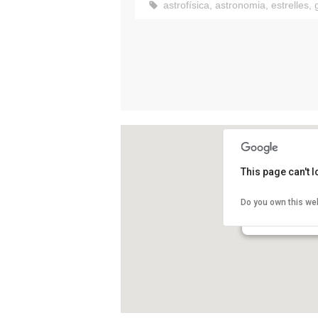
astrofísica
,
astronomia
,
estrelles
,
This page can't 
Observatori Astr
Do you own this we
Castelltallat
Sant Mateu de Ba