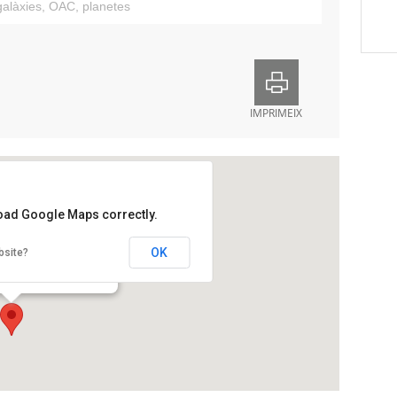
galàxies
,
OAC
,
planetes
IMPRIMEIX
load Google Maps correctly.
onòmic de Castelltallat
OK
bsite?
ges