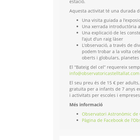
estació.
Aquesta activitat té una durada 
Una visita guiada a l’exposi
Una xerrada introductòria a
Una explicació de les conste
l’ajut d’un raig làser
L’observació, a través de di
podem trobar a la volta cele
oberts i globulars, planetes 
El “Bateig del cel” requereix semp
info@observatoricastelltallat.com
El seu preu és de 15 € per adults,
gratuïta per a infants de 7 anys e
i
activitats per escoles i emprese
Més informació
Observatori Astronòmic de C
Pàgina de Facebook de l’Ob