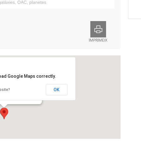
galàxies
,
OAC
,
planetes
IMPRIMEIX
load Google Maps correctly.
onòmic de Castelltallat
OK
bsite?
ges