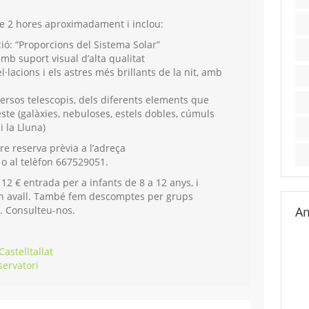
de 2 hores aproximadament i i
nclou:
ció: “Proporcions del Sistema Solar”
mb suport visual d’alta qualitat
l·lacions i els astres més brillants de la nit, amb
versos telescopis, dels diferents elements que
ste (galàxies, nebuloses, estels dobles, cúmuls
i la Lluna)
re reserva prèvia a l’adreça
o al telèfon 667529051.
 12 € entrada per a infants de 8 a 12 anys, i
n avall. També f
em descomptes per grups
s. Consulteu-nos.
Am
astelltallat
servatori