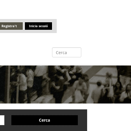
Registra't
Inicia sessió
Cerca