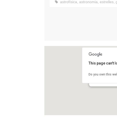
astrofísica
,
astronomia
,
estrelles
,
This page can't 
Observatori Astr
Do you own this we
Castelltallat
Sant Mateu de Ba