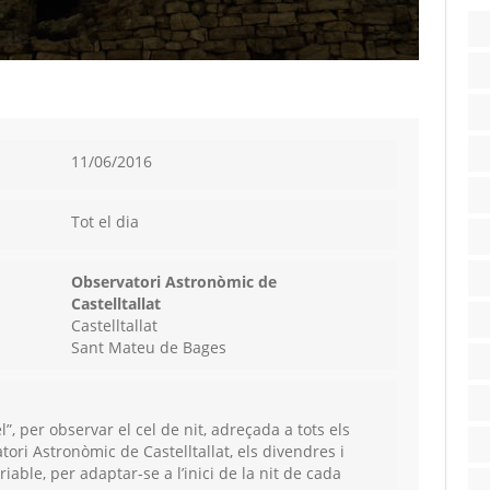
11/06/2016
Tot el dia
Observatori Astronòmic de
Castelltallat
Castelltallat
Sant Mateu de Bages
l”,
per observar el cel de nit, adreçada a tots els
tori Astronòmic de Castelltallat, els divendres i
riable, per adaptar-se a l’inici de la nit de cada