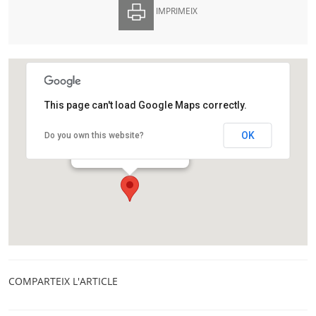
IMPRIMEIX
This page can't load Google Maps correctly.
Aula Ambiental Bosc Turull
OK
Do you own this website?
Passeig Turull, 2
Barcelona
COMPARTEIX L'ARTICLE