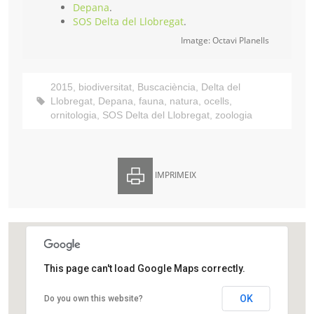
Depana
.
SOS Delta del Llobregat
.
Imatge: Octavi Planells
2015
,
biodiversitat
,
Buscaciència
,
Delta del
Llobregat
,
Depana
,
fauna
,
natura
,
ocells
,
ornitologia
,
SOS Delta del Llobregat
,
zoologia
IMPRIMEIX
This page can't load Google Maps correctly.
Basses de Can Dimoni
OK
Do you own this website?
Delta del Llobregat
Delta del Llobregat