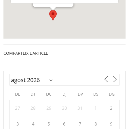
COMPARTEIX L'ARTICLE
DL
DT
DC
DJ
DV
DS
DG
27
28
29
30
31
1
2
3
4
5
6
7
8
9