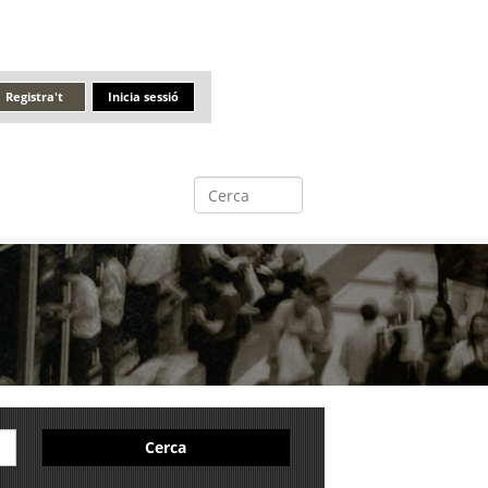
Registra't
Inicia sessió
Cerca