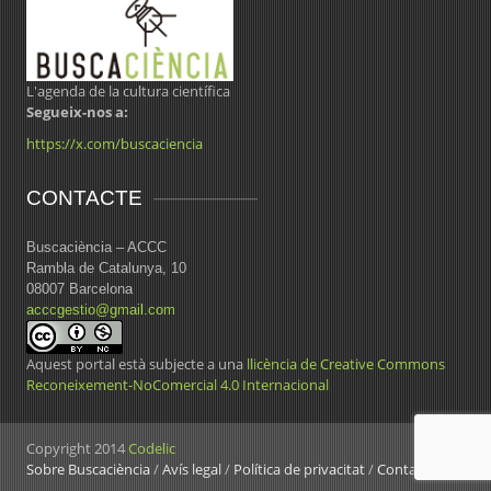
L'agenda de la cultura científica
Segueix-nos a:
https://x.com/buscaciencia
CONTACTE
Buscaciència – ACCC
Rambla de Catalunya, 10
08007 Barcelona
acccgestio@gmail.com
Aquest portal està subjecte a una
llicència de Creative Commons
Reconeixement-NoComercial 4.0 Internacional
Copyright 2014
Codelic
Sobre Buscaciència
/
Avís legal
/
Política de privacitat
/
Contacte