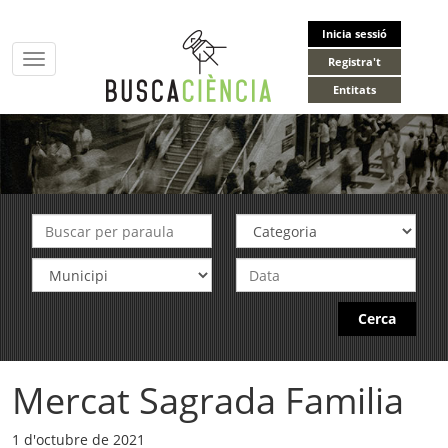
Inicia sessió
Toggle
Registra't
navigation
Entitats
Cerca
Mercat Sagrada Familia
1 d'octubre de 2021