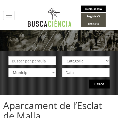
Inicia sessió
Toggle
Registra't
navigation
Entitats
Cerca
Aparcament de l’Esclat
de Malla