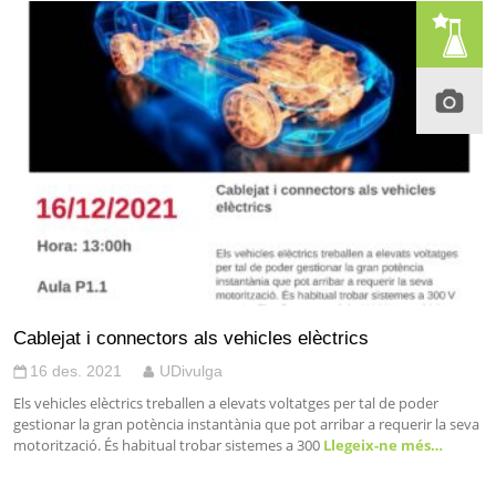
Cablejat i connectors als vehicles elèctrics
16 des. 2021
UDivulga
Els vehicles elèctrics treballen a elevats voltatges per tal de poder
gestionar la gran potència instantània que pot arribar a requerir la seva
motorització. És habitual trobar sistemes a 300
Llegeix-ne més…