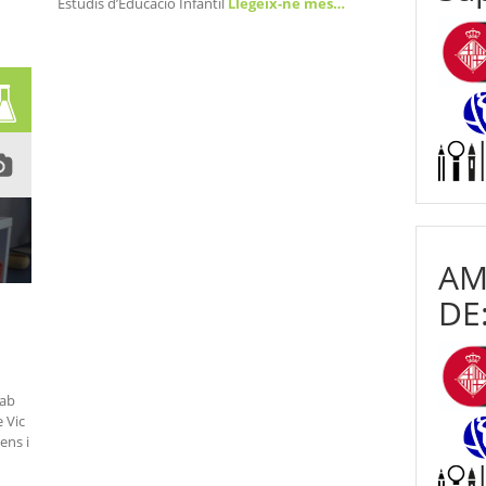
Estudis d’Educació Infantil
Llegeix-ne més…
AM
DE
Lab
 Vic
ens i