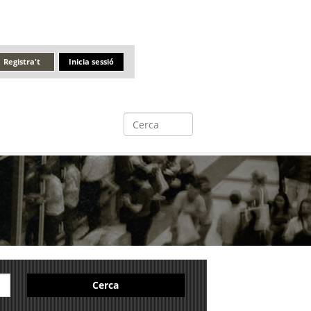
Registra't
Inicia sessió
Cerca