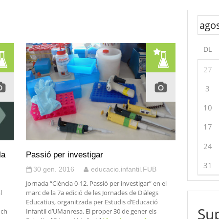
DL
27
3
10
17
24
la
Passió per investigar
31
30 gen. 2016
educacio.infantil.FUB
Jornada “Ciència 0-12. Passió per investigar” en el
l
marc de la 7a edició de les Jornades de Diàlegs
Educatius, organitzada per Estudis d’Educació
Sup
nch
Infantil d’UManresa. El proper 30 de gener els