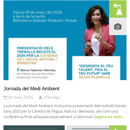
Jornada del Medi Ambient
19 març 2026
UDivulga
La Jornada del Medi Ambient inclourà la presentació dels treballs becats
l’any 2025 per la Càtedra de l’Aigua, Natura i Benestar, així com una
conferència final adreçada especialment a l’alumnat
Llegeix-ne més…