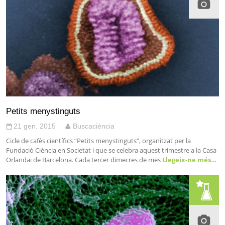
Petits menystinguts
21 gen. 2015
Buscaciència
Cicle de cafès científics “Petits menystinguts”, organitzat per la
Fundació Ciència en Societat i que se celebra aquest trimestre a la Casa
Orlandai de Barcelona. Cada tercer dimecres de mes
Llegeix-ne més…