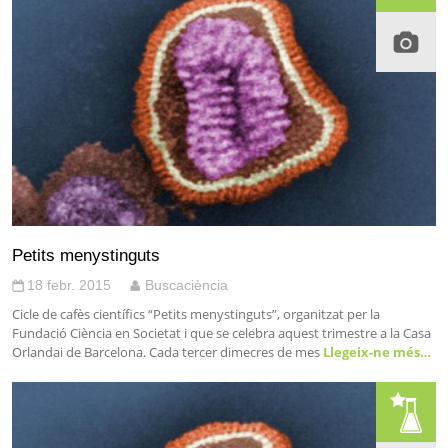
Petits menystinguts
18 febr. 2015
Buscaciència
Cicle de cafès científics “Petits menystinguts”, organitzat per la
Fundació Ciència en Societat i que se celebra aquest trimestre a la Casa
Orlandai de Barcelona. Cada tercer dimecres de mes
Llegeix-ne més…