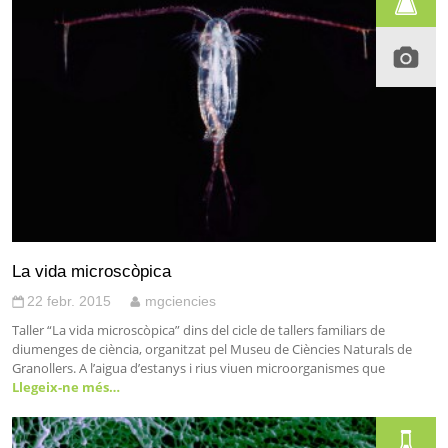
La vida microscòpica
22 febr. 2015
mgciencies
Taller “La vida microscòpica” dins del cicle de tallers familiars de
diumenges de ciència, organitzat pel Museu de Ciències Naturals de
Granollers. A l’aigua d’estanys i rius viuen microorganismes que
Llegeix-ne més…