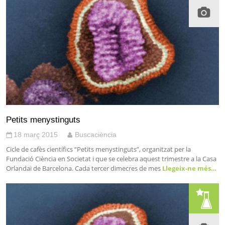
Petits menystinguts
18 març 2015
Buscaciència
Cicle de cafès científics “Petits menystinguts”, organitzat per la
Fundació Ciència en Societat i que se celebra aquest trimestre a la Casa
Orlandai de Barcelona. Cada tercer dimecres de mes
Llegeix-ne més…