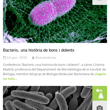
Bacteris, una història de bons i dolents
14 gen. 2015
Buscaciència
Conferència “Bacteris, una història de bons i dolents”, a càrrec Cristina
Madrid, professora del Departament de Microbiologia de la Facultat de
Biologia, membre del grup de Biologia Molecular Bacteriana de
Llegeix-
ne més…