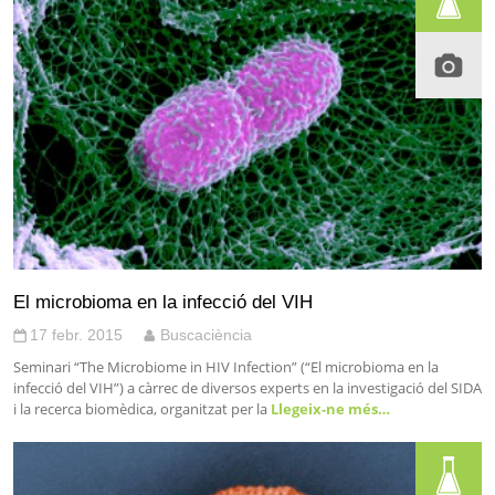
El microbioma en la infecció del VIH
17 febr. 2015
Buscaciència
Seminari “The Microbiome in HIV Infection” (“El microbioma en la
infecció del VIH”) a càrrec de diversos experts en la investigació del SIDA
i la recerca biomèdica, organitzat per la
Llegeix-ne més…