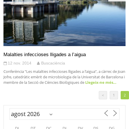
Malalties infeccioses lligades a l’aigua
12 nov. 2014
Buscaciència
Conferència “Les malalties infeccioses lligades a l’aigua”, a càrrec de Joan
Jofre, catedràtic emèrit de microbiologia de la Universitat de Barcelona i
membre de la Secció de Ciències Biològiques de
Llegeix-ne més…
<
1
2
DL
DT
DC
DJ
DV
DS
DG