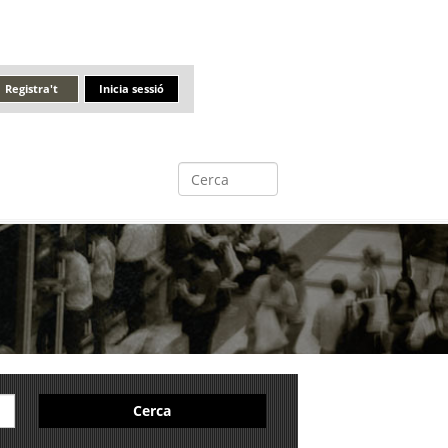
Registra't
Inicia sessió
Cerca