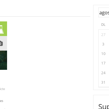
DL
27
3
10
17
24
31
icte
res
Sup