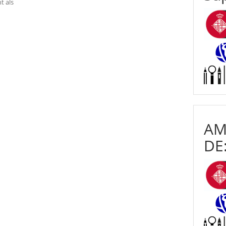
t als
AM
DE