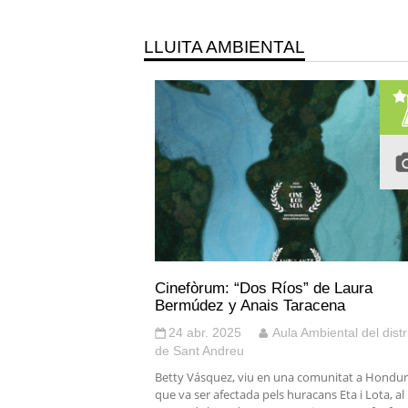
LLUITA AMBIENTAL
Cinefòrum: “Dos Ríos” de Laura
Bermúdez y Anais Taracena
24 abr. 2025
Aula Ambiental del distr
de Sant Andreu
Betty Vásquez, viu en una comunitat a Hondu
que va ser afectada pels huracans Eta i Lota, al