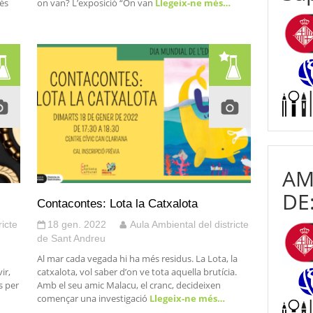
cés
on van? L’exposició “On van
Llegeix-ne més…
AM
DE
Contacontes: Lota la Catxalota
ricte
18 gen. 2022
Aula Ambiental del districte
de Sant Andreu
Al mar cada vegada hi ha més residus. La Lota, la
ir,
catxalota, vol saber d’on ve tota aquella brutícia.
s per
Amb el seu amic Malacu, el cranc, decideixen
començar una investigació
Llegeix-ne més…