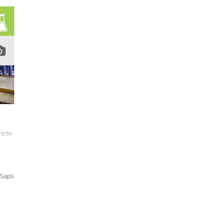
ricte
 Saps