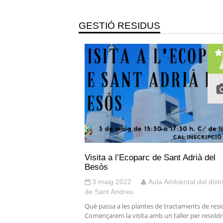
GESTIÓ RESIDUS
Visita a l’Ecoparc de Sant Adrià del
Besòs
3 maig 2022
Aula Ambiental del distr
de Sant Andreu
Què passa a les plantes de tractaments de resi
Començarem la visita amb un taller per resoldr