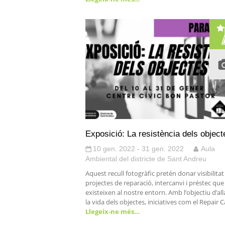
Exposició: La resistència dels object
10 gen. 2022 - 31 gen. 2022
Aula
Ambiental del districte de Sant Andreu
Aquest recull fotogràfic pretén donar visibilitat
projectes de reparació, intercanvi i préstec que
existeixen al nostre entorn. Amb l’objectiu d’all
la vida dels objectes, iniciatives com el Repair C
Llegeix-ne més…