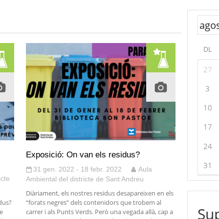
DL
27
3
10
17
24
Exposició: On van els residus?
31
31 gen. 2022 - 18 febr. 2022
Aula
icte
Ambiental del districte de Sant Andreu
Diàriament, els nostres residus desapareixen en els
dus?
“forats negres” dels contenidors que trobem al
Sup
e
carrer i als Punts Verds. Però una vegada allà, cap a