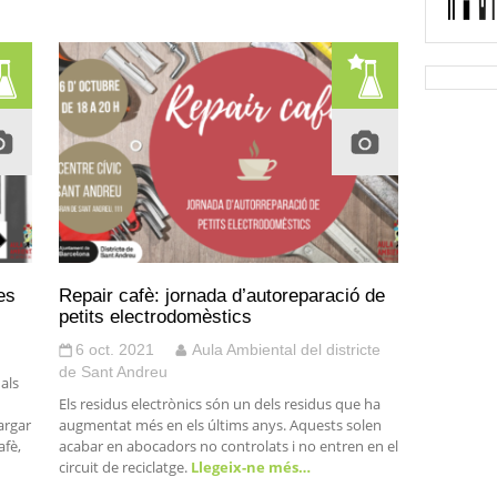
es
Repair cafè: jornada d’autoreparació de
petits electrodomèstics
6 oct. 2021
Aula Ambiental del districte
de Sant Andreu
 als
Els residus electrònics són un dels residus que ha
argar
augmentat més en els últims anys. Aquests solen
afè,
acabar en abocadors no controlats i no entren en el
circuit de reciclatge.
Llegeix-ne més…