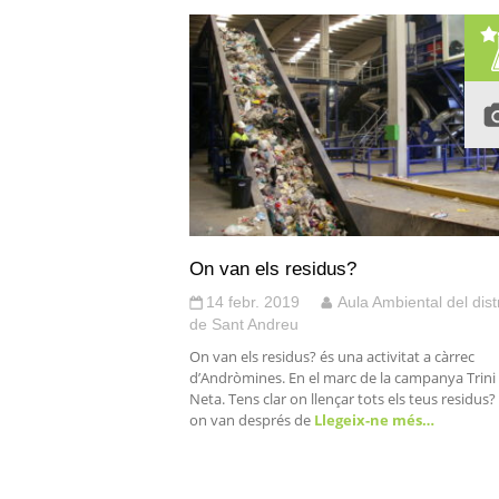
On van els residus?
14 febr. 2019
Aula Ambiental del dist
de Sant Andreu
On van els residus? és una activitat a càrrec
d’Andròmines. En el marc de la campanya Trini
Neta. Tens clar on llençar tots els teus residus?
on van després de
Llegeix-ne més…