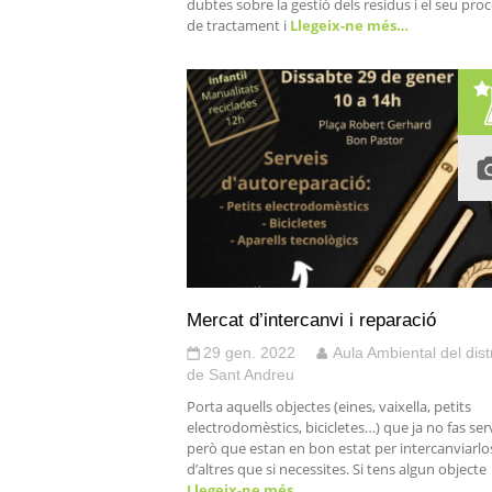
dubtes sobre la gestió dels residus i el seu pro
de tractament i
Llegeix-ne més…
Mercat d’intercanvi i reparació
29 gen. 2022
Aula Ambiental del dist
de Sant Andreu
Porta aquells objectes (eines, vaixella, petits
electrodomèstics, bicicletes…) que ja no fas serv
però que estan en bon estat per intercanviarlo
d’altres que si necessites. Si tens algun objecte
Llegeix-ne més…