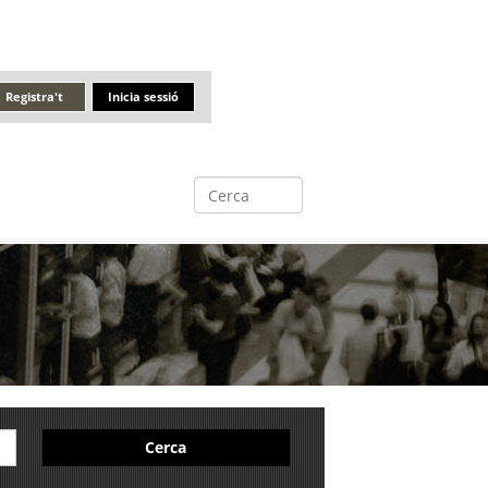
Registra't
Inicia sessió
Cerca