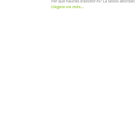
Per què hauries d’assistir-hi? La sessió abordar
Llegeix-ne més…