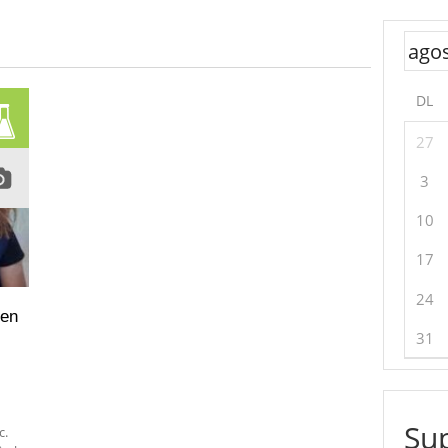
DL
27
3
10
17
24
 en
31
Sup
c.