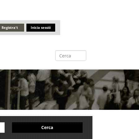
Registra't
Inicia sessió
Cerca