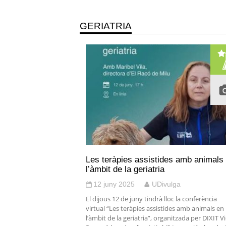
GERIATRIA
Les teràpies assistides amb animals
l’àmbit de la geriatria
12 juny 2025
UDivulga
El dijous 12 de juny tindrà lloc la conferència
virtual “Les teràpies assistides amb animals en
l’àmbit de la geriatria”, organitzada per DIXIT Vi