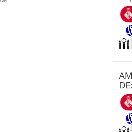
à els
AM
DE