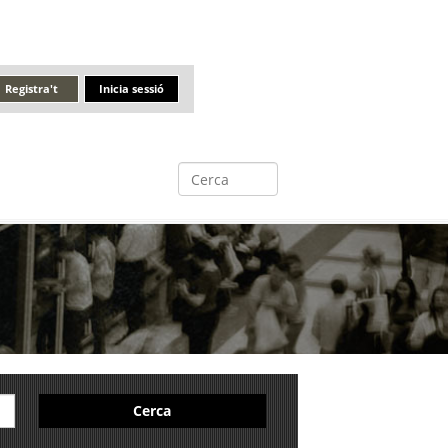
Registra't
Inicia sessió
Cerca