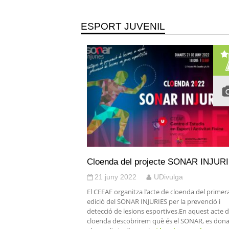
ESPORT JUVENIL
Cloenda del projecte SONAR INJUR
21 juny 2022
UDivulga
El CEEAF organitza l’acte de cloenda del primer
edició del SONAR INJURIES per la prevenció i
detecció de lesions esportives.En aquest acte 
cloenda descobrirem què és el SONAR, es don