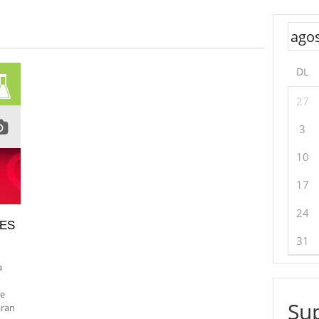
DL
27
3
10
17
24
IES
31
a
de
Sup
aran