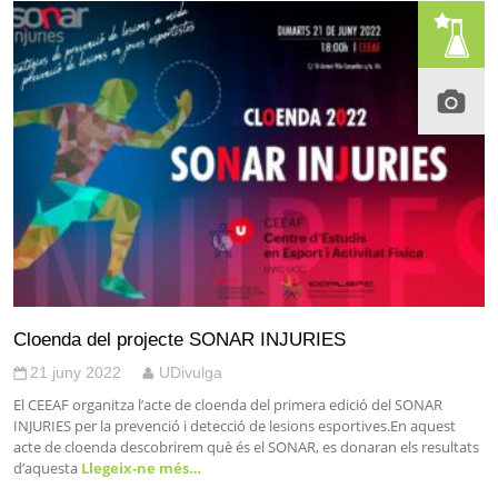
Cloenda del projecte SONAR INJURIES
21 juny 2022
UDivulga
El CEEAF organitza l’acte de cloenda del primera edició del SONAR
INJURIES per la prevenció i detecció de lesions esportives.En aquest
acte de cloenda descobrirem què és el SONAR, es donaran els resultats
d’aquesta
Llegeix-ne més…