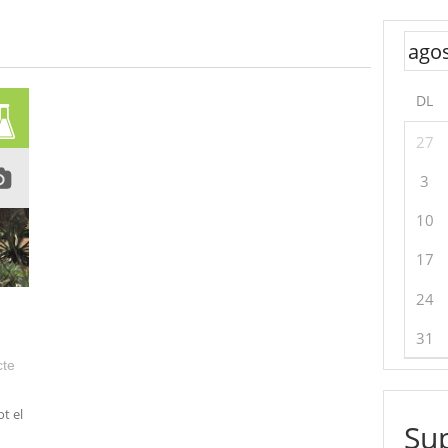
DL
27
3
10
17
24
31
cte
t el
Sup