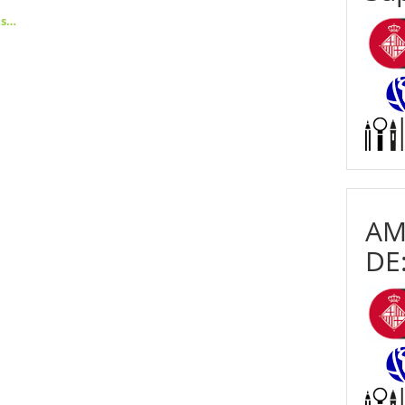
és…
AM
DE