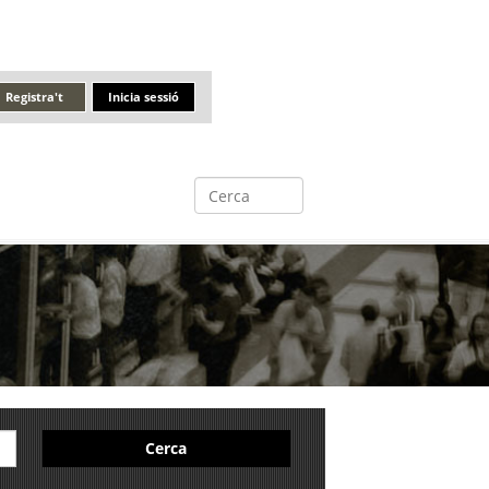
Registra't
Inicia sessió
Cerca