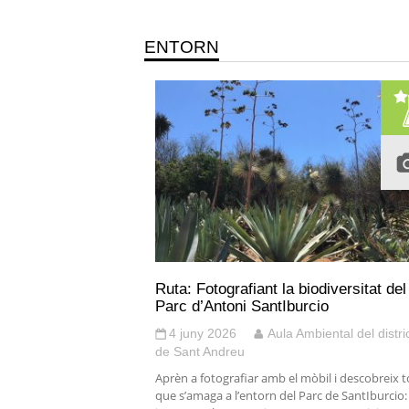
ENTORN
Ruta: Fotografiant la biodiversitat del
Parc d’Antoni SantIburcio
4 juny 2026
Aula Ambiental del distri
de Sant Andreu
Aprèn a fotografiar amb el mòbil i descobreix to
que s’amaga a l’entorn del Parc de SantIburcio: