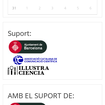
31
1
2
3
4
5
6
Suport:
AMB EL SUPORT DE: