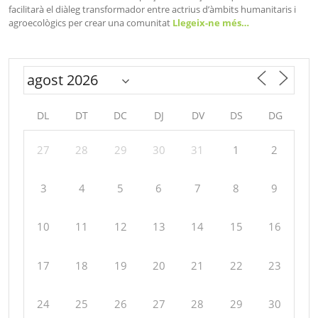
facilitarà el diàleg transformador entre actrius d’àmbits humanitaris i
agroecològics per crear una comunitat
Llegeix-ne més…
DL
DT
DC
DJ
DV
DS
DG
27
28
29
30
31
1
2
3
4
5
6
7
8
9
10
11
12
13
14
15
16
17
18
19
20
21
22
23
24
25
26
27
28
29
30