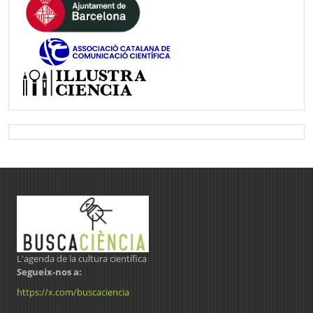
L'agenda de la cultura científica
Segueix-nos a:
https://x.com/buscaciencia