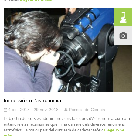
Immersió en l’astronomia
4 oct. 2018 - 29 nov. 2018
Pessics de Ciencia
L’objectiu del curs és adquirir nocions bàsiques d’Astronomia, així com
entendre els mecanismes que hi ha darrere dels diversos fenòmens
astrofísics. La major part del curs serà de caràcter teòric
Llegeix-ne
més…