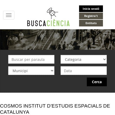
Inicia sessió
Toggle
Registra't
navigation
Entitats
Cerca
COSMOS INSTITUT D’ESTUDIS ESPACIALS DE
CATALUNYA