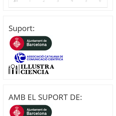
31
1
2
3
4
5
6
Suport:
AMB EL SUPORT DE: