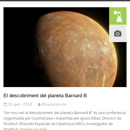
El descobriment del planeta Barnard B
16 gen. 2019
Buscaciència
“Un nou veí: el descobriment del planeta Barnard B” és una conferència
organitzada per CosmoCaixa i impartida per Ignasi Ribas, Director de
l’Institut d’Estudis Espacials de Catalunya (IEEC), investigador de
l’Institut
Llegeix-ne més…