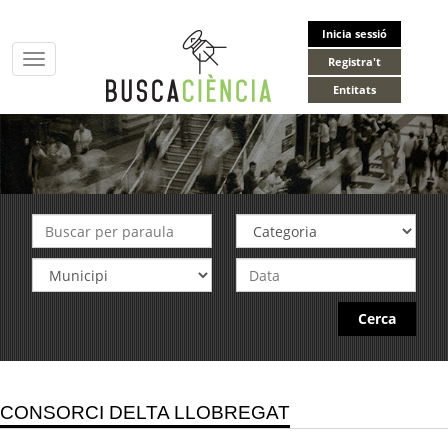
Inicia sessió
Toggle
Registra't
navigation
Entitats
Cerca
CONSORCI DELTA LLOBREGAT