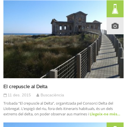
El crepuscle al Delta
11 des. 2015
Buscaciència
Trobada “El crepuscle al Delta”, organitzada pel Consorci Delta del
Llobregat. L’espigó del riu, fora dels itineraris habituals, és un dels
extrems del delta, on poder observar aus marines i
Llegeix-ne més…