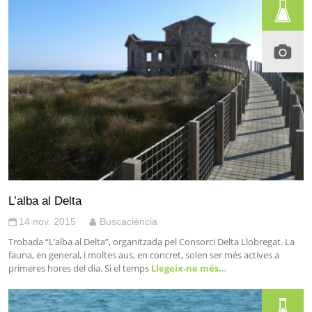
L’alba al Delta
14 nov. 2015
Buscaciència
Trobada “L’alba al Delta”, organitzada pel Consorci Delta Llobregat. La
fauna, en general, i moltes aus, en concret, solen ser més actives a
primeres hores del dia. Si el temps
Llegeix-ne més…