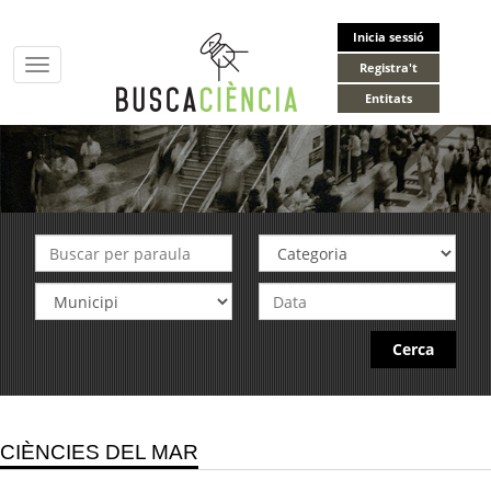
Inicia sessió
Toggle
Registra't
navigation
Entitats
Cerca
CIÈNCIES DEL MAR