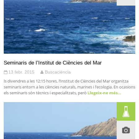
Seminaris de l’Institut de Ciències del Mar
13 febr. 2015
Buscaciència
ls divendres a les 12:15 hores, l’Institut de Ciències del Mar organitza
seminaris entorn a les ciències naturals, marines i l’ecologia. En ocasions
els seminaris són tècnics i especialitzats, però
Llegeix-ne més…