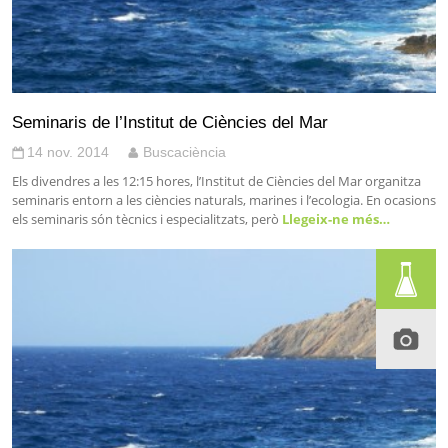
Seminaris de l’Institut de Ciències del Mar
14 nov. 2014
Buscaciència
Els divendres a les 12:15 hores, l’Institut de Ciències del Mar organitza
seminaris entorn a les ciències naturals, marines i l’ecologia. En ocasions
els seminaris són tècnics i especialitzats, però
Llegeix-ne més…