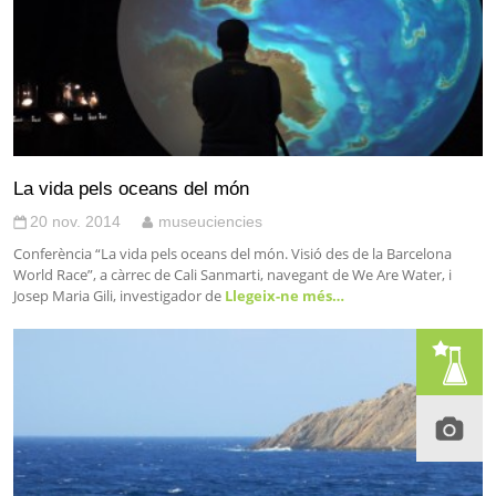
La vida pels oceans del món
20 nov. 2014
museuciencies
Conferència “La vida pels oceans del món. Visió des de la Barcelona
World Race”, a càrrec de Cali Sanmarti, navegant de We Are Water, i
Josep Maria Gili, investigador de
Llegeix-ne més…