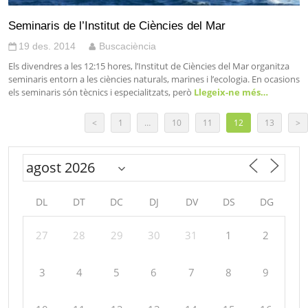
Seminaris de l’Institut de Ciències del Mar
19 des. 2014
Buscaciència
Els divendres a les 12:15 hores, l’Institut de Ciències del Mar organitza
seminaris entorn a les ciències naturals, marines i l’ecologia. En ocasions
els seminaris són tècnics i especialitzats, però
Llegeix-ne més…
<
1
…
10
11
12
13
>
DL
DT
DC
DJ
DV
DS
DG
27
28
29
30
31
1
2
3
4
5
6
7
8
9