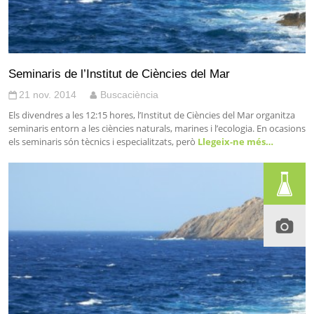
Seminaris de l’Institut de Ciències del Mar
21 nov. 2014
Buscaciència
Els divendres a les 12:15 hores, l’Institut de Ciències del Mar organitza
seminaris entorn a les ciències naturals, marines i l’ecologia. En ocasions
els seminaris són tècnics i especialitzats, però
Llegeix-ne més…