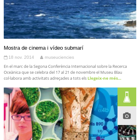
Mostra de cinema i vídeo submarí
18 nov. 2014
museuciencies
En el marc de la Segona Conferència Internacional sobre la Recerca
Oceànica que se celebra del 17 al 21 de novembre el Museu Blau
col·labora amb activitats adreçades a tots els
Llegeix-ne més…