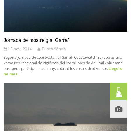
Jornada de mostreig al Garraf
15 nov. 2014
Buscaciència
Segona jornada de coastwatch al Garraf. Coastawatch Europe és una
xarxa internacional de vigilància del litoral. Més de deu mil voluntaris
europeus participen cada any, cobrint les costes de diversos
Llegeix-
ne més…