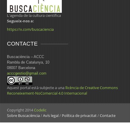
L'agenda de la cultura científica
Segueix-nos a:
https://x.com/buscaciencia
CONTACTE
Buscaciència – ACCC
Rambla de Catalunya, 10
08007 Barcelona
acccgestio@gmail.com
Aquest portal està subjecte a una
llicència de Creative Commons
Reconeixement-NoComercial 4.0 Internacional
Copyright 2014
Codelic
Sobre Buscaciència
/
Avís legal
/
Política de privacitat
/
Contacte