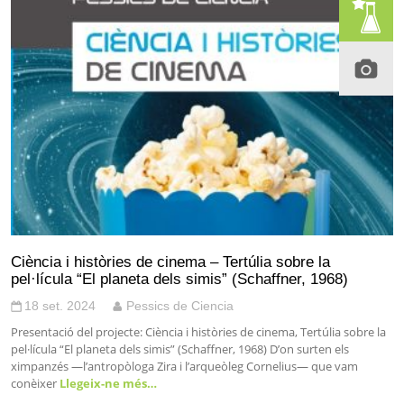
Ciència i històries de cinema – Tertúlia sobre la
pel·lícula “El planeta dels simis” (Schaffner, 1968)
18 set. 2024
Pessics de Ciencia
Presentació del projecte: Ciència i històries de cinema, Tertúlia sobre la
pel·lícula “El planeta dels simis” (Schaffner, 1968) D’on surten els
ximpanzés —l’antropòloga Zira i l’arqueòleg Cornelius— que vam
conèixer
Llegeix-ne més…