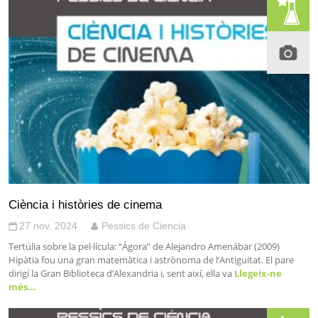
Ciència i històries de cinema
27 nov. 2024
Pessics de Ciencia
Tertúlia sobre la pel·lícula: “Ágora” de Alejandro Amenábar (2009)
Hipàtia fou una gran matemàtica i astrònoma de l‘Antiguitat. El pare
dirigí la Gran Biblioteca d’Alexandria i, sent així, ella va
Llegeix-ne
més…