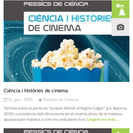
Ciència i històries de cinema
22 gen. 2025
Pessics de Ciencia
Tertúlia sobre la pel·lícula “Jurassic World: el Regne Caigut” (J.A. Bayona,
2018) La presència dels dinosaures en el cinema atrau de la mateixa
apassionant manera a com ens sedueixen llurs
Llegeix-ne més…