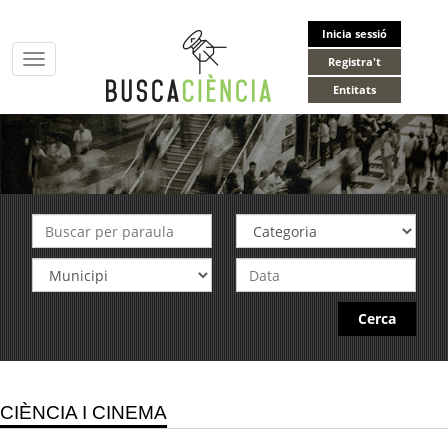
Inicia sessió
Toggle
Registra't
navigation
Entitats
Cerca
CIÈNCIA I CINEMA