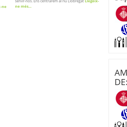
servir-nos. Ens centrarem al riu Llobregat
Llegeix-
ne més…
x-ne
AM
DE