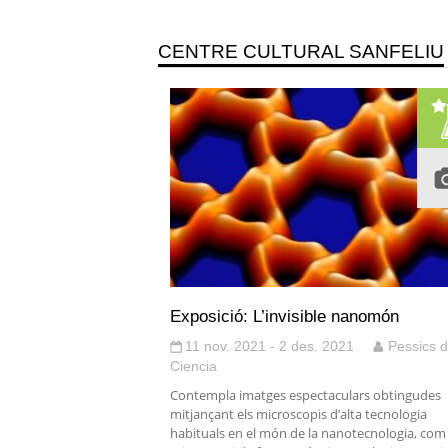
CENTRE CULTURAL SANFELIU
Exposició: L’invisible nanomón
11 nov. 2021 - 2 des. 2021
Pessics 
Ciencia
Contempla imatges espectaculars obtingudes
mitjançant els microscopis d’alta tecnologia
habituals en el món de la nanotecnologia, com 