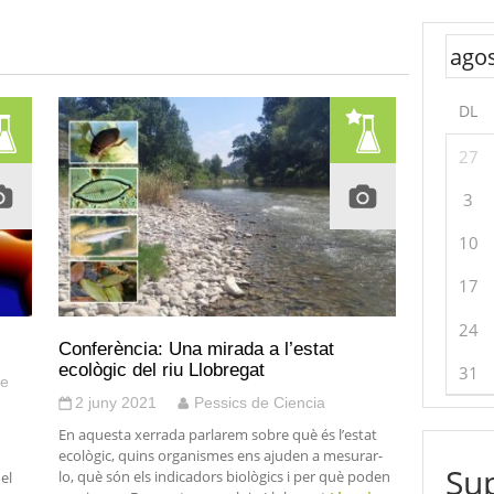
DL
27
3
10
17
24
Conferència: Una mirada a l’estat
ecològic del riu Llobregat
31
de
2 juny 2021
Pessics de Ciencia
En aquesta xerrada parlarem sobre què és l’estat
ecològic, quins organismes ens ajuden a mesurar-
Sup
lo, què són els indicadors biològics i per què poden
el