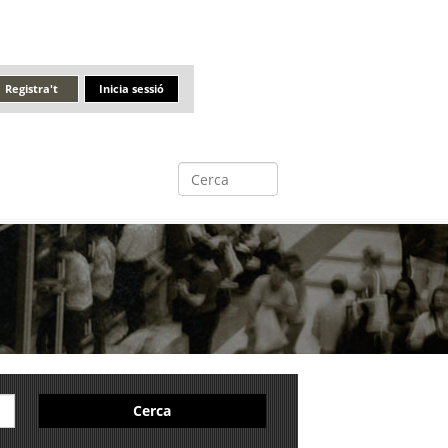
Registra't
Inicia sessió
Cerca