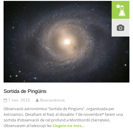
Sortida de Pingüins
7 nov. 2015
Buscaciència
Observació astronòmica “Sortida de Pingüins”, organitzada per
Astroamics. Desafiant el fred, el dissabte 7 de novembre* farem una
sortida d’observació de cel profund a Montbordó (Serrateix).
Observarem al telescopi les
Llegeix-ne més…