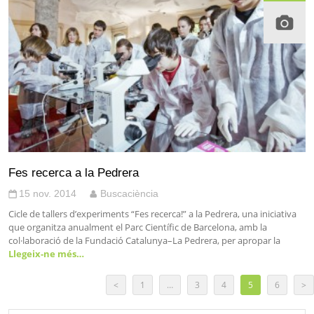
Fes recerca a la Pedrera
15 nov. 2014
Buscaciència
Cicle de tallers d’experiments “Fes recerca!” a la Pedrera, una iniciativa
que organitza anualment el Parc Científic de Barcelona, amb la
col·laboració de la Fundació Catalunya–La Pedrera, per apropar la
Llegeix-ne més…
<
1
…
3
4
5
6
>