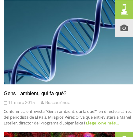
Gens i ambient, qui fa què?
11 març 2015
Buscaciència
Conferència entrevista “Gens i ambient, qui fa què?” en directe a càrrec
del periodista de El País, Milagros Pérez Oliva que entrevistarà a Manel
Esteller, director del Programa d’Epigenètica i
Llegeix-ne més…