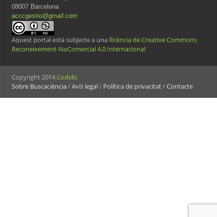
08007 Barcelona
acccgestio@gmail.com
Aquest portal està subjecte a una
llicència de Creative Commons
Reconeixement-NoComercial 4.0 Internacional
Copyright 2014
Codelic
Sobre Buscaciència
/
Avís legal
/
Política de privacitat
/
Contacte