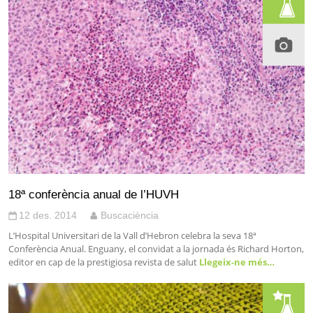
18ª conferència anual de l’HUVH
12 des. 2014
Buscaciència
L’Hospital Universitari de la Vall d’Hebron celebra la seva 18ª
Conferència Anual. Enguany, el convidat a la jornada és Richard Horton,
editor en cap de la prestigiosa revista de salut
Llegeix-ne més…