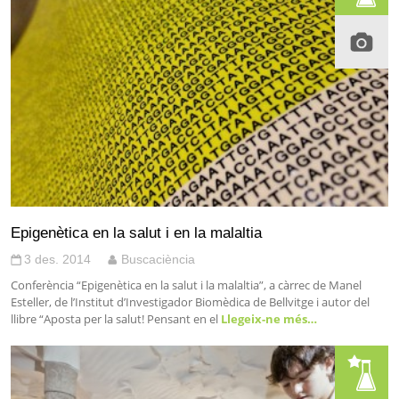
Epigenètica en la salut i en la malaltia
3 des. 2014
Buscaciència
Conferència “Epigenètica en la salut i la malaltia”, a càrrec de Manel
Esteller, de l’Institut d’Investigador Biomèdica de Bellvitge i autor del
llibre “Aposta per la salut! Pensant en el
Llegeix-ne més…