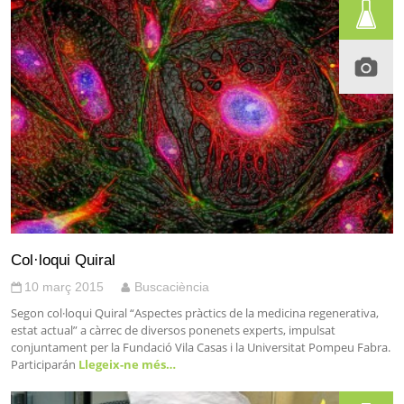
Col·loqui Quiral
10 març 2015
Buscaciència
Segon col·loqui Quiral “Aspectes pràctics de la medicina regenerativa,
estat actual” a càrrec de diversos ponenets experts, impulsat
conjuntament per la Fundació Vila Casas i la Universitat Pompeu Fabra.
Participarán
Llegeix-ne més…