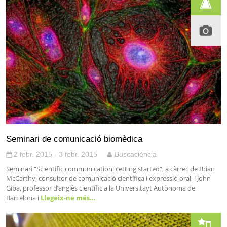
Seminari de comunicació biomèdica
2 febr. 2015 - 3 febr. 2015
Buscaciència
Seminari “Scientific communication: cetting started”, a càrrec de Brian
McCarthy, consultor de comunicació científica i expressió oral, i John
Giba, professor d’anglès científic a la Universitayt Autònoma de
Barcelona i
Llegeix-ne més…