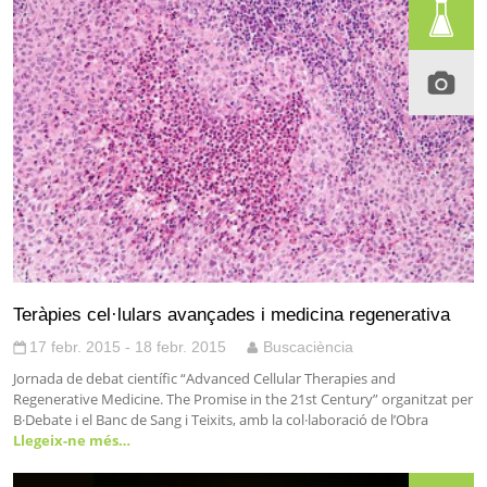
Teràpies cel·lulars avançades i medicina regenerativa
17 febr. 2015 - 18 febr. 2015
Buscaciència
Jornada de debat científic “Advanced Cellular Therapies and
Regenerative Medicine. The Promise in the 21st Century” organitzat per
B·Debate i el Banc de Sang i Teixits, amb la col·laboració de l’Obra
Llegeix-ne més…