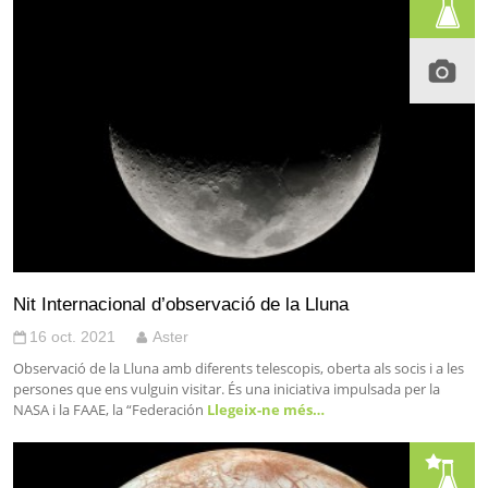
Nit Internacional d’observació de la Lluna
16 oct. 2021
Aster
Observació de la Lluna amb diferents telescopis, oberta als socis i a les
persones que ens vulguin visitar. És una iniciativa impulsada per la
NASA i la FAAE, la “Federación
Llegeix-ne més…