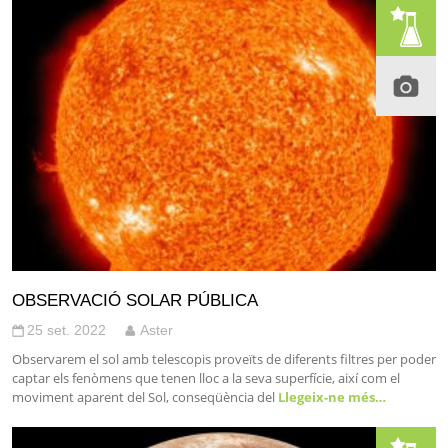
OBSERVACIÓ SOLAR PÚBLICA
25 set. 2022
Aster
Observarem el sol amb telescopis proveïts de diferents filtres per poder
captar els fenòmens que tenen lloc a la seva superfície, així com el
moviment aparent del Sol, conseqüència del
Llegeix-ne més…