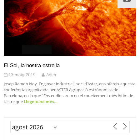
El Sol, la nostra estrella
13 maig 2019
Aster
Josep Ramon Noy. Enginyer industrial i soci d’Aster, ens ofereix aquesta
conferència organitzada per ASTER Agrupació Astrònomica de
Barcelona, en la que “Ens endinsarem en el coneixement més íntim de
l’astre que
Llegeix-ne més…