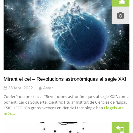
Mirant el cel – Revolucions astronòmiques al segle XXI
23 febr. 2022
Aster
Conferència presencial “Revolucions astronòmiques al segle XXI”, com a
ponent: Carlos Sopuerta. Científic Titular Institut de Ciències de l’Espai,
CSIC i IEEC. “Els grans avenços en ciència i tecnologia han
Llegeix-ne
més…