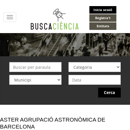
Inicia sessió
Toggle
Registra't
navigation
Entitats
Cerca
ASTER AGRUPACIÓ ASTRONÒMICA DE
BARCELONA