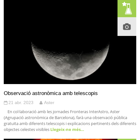
Observació astronòmica amb telescopis
21 abr. 2023
Aster
En col·laboració amb les jornades Fronteras InterAstro, Aster
(Agrupació astronòmica de Barcelona), farà una observació pública
gratuïta amb diferents telescopis i explicacions pertinents dels diferents
objectes celestes visibles
Llegeix-ne més…