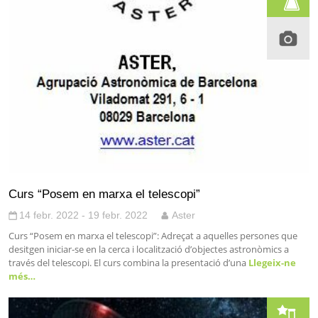
Curs “Posem en marxa el telescopi”
14 febr. 2022 - 19 febr. 2022
Aster
Curs “Posem en marxa el telescopi”: Adreçat a aquelles persones que
desitgen iniciar-se en la cerca i localització d’objectes astronòmics a
través del telescopi. El curs combina la presentació d’una
Llegeix-ne
més…