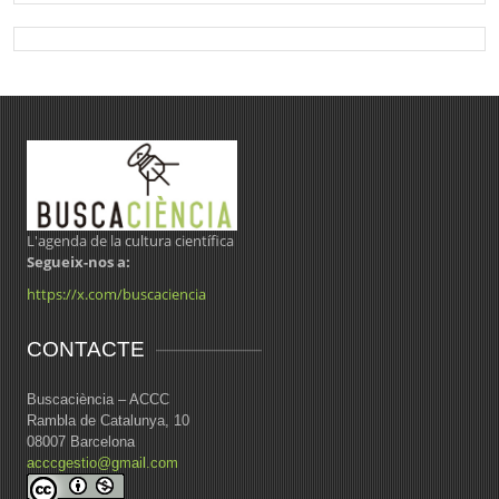
L'agenda de la cultura científica
Segueix-nos a:
https://x.com/buscaciencia
CONTACTE
Buscaciència – ACCC
Rambla de Catalunya, 10
08007 Barcelona
acccgestio@gmail.com