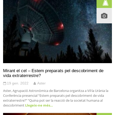
Mirant el cel – Estem preparats pel descobriment de
vida extraterrestre?
19 gen. 2022
Aster
Aster, Agrupació Astronòmica de Barcelona organitza a Vil·la Urània la
Conferència presencial “Estem preparats pel descobriment de vida
extraterrestre?” “Quina pot ser la reacció de la societat humana al
descobriment
Llegeix-ne més…