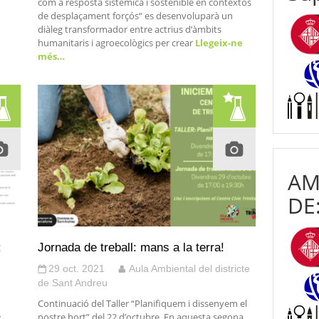
com a resposta sistèmica i sostenible en contextos
de desplaçament forçós“ es desenvoluparà un
diàleg transformador entre actrius d’àmbits
humanitaris i agroecològics per crear
Llegeix-ne
més…
AM
DE
:
Jornada de treball: mans a la terra!
29 oct. 2021
Aula Ambiental del districte
de Sant Andreu
Continuació del Taller “Planifiquem i dissenyem el
e
nostre hort” del 22 d’octubre. En aquesta segona