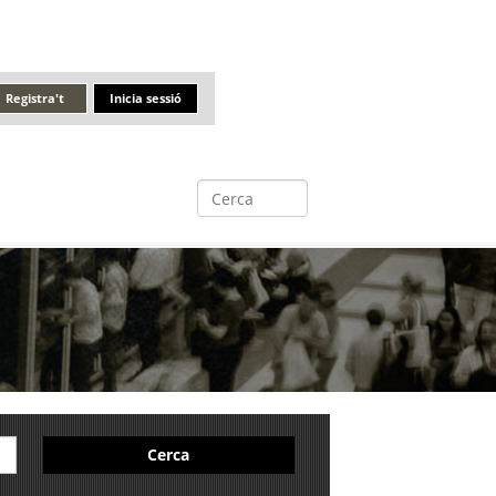
Registra't
Inicia sessió
Cerca