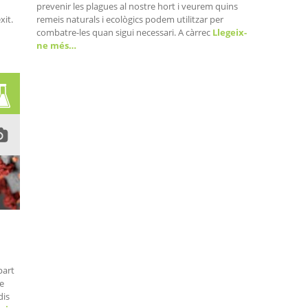
prevenir les plagues al nostre hort i veurem quins
xit.
remeis naturals i ecològics podem utilitzar per
combatre-les quan sigui necessari. A càrrec
Llegeix-
ne més…
part
te
dis