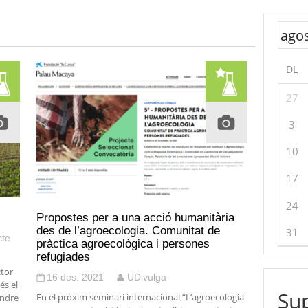
DL
27
3
10
17
24
Propostes per a una acció humanitària
des de l’agroecologia. Comunitat de
31
cte
pràctica agroecològica i persones
refugiades
ctor
16 des. 2021
UDivulga
és el
Sup
En el pròxim seminari internacional “L’agroecologia
endre