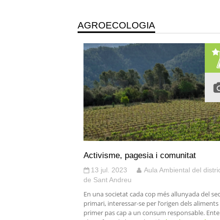
AGROECOLOGIA
Activisme, pagesia i comunitat
13 jul. 2023
Aula Ambiental del distri
de Sant Andreu
En una societat cada cop més allunyada del se
primari, interessar-se per l’origen dels aliments 
primer pas cap a un consum responsable. Ent