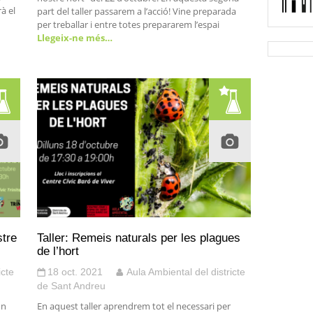
à el
part del taller passarem a l’acció! Vine preparada
per treballar i entre totes prepararem l’espai
Llegeix-ne més…
stre
Taller: Remeis naturals per les plagues
de l’hort
icte
18 oct. 2021
Aula Ambiental del districte
de Sant Andreu
un
En aquest taller aprendrem tot el necessari per