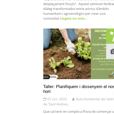
desplaçament forçós“. Aquest seminari facilitar
diàleg transformador entre actrius d’àmbits
humanitaris i agroecològics per crear una
comunitat
Llegeix-ne més…
Taller: Planifiquem i dissenyem el no
hort
22 oct. 2021
Aula Ambiental del distr
de Sant Andreu
Que cal tenir en compte a l’hora de començar 