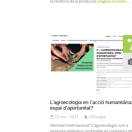
el rerefons de la producció
Llegeix-ne més…
L’agroecologia en l’acció humanitària
espai d’oportunitat?
15 nov. 2021
UDivulga
Seminari internacional “L’agroecologia com a
resposta sistèmica i sostenible en contextos d