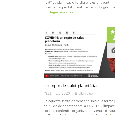
hort? La planificació i el disseny és una part
fonamental per tal que el nostre hort sigui un è
En
Llegeix-ne més…
Un repte de salut planetària
21 maig 2020
UDivulga
En aquesta sessió de debat en línia que forma 
del “Cicle de debats sobre la COVID-19: l’impac
social i econòmic”, organitzat pel Centre d’Estu