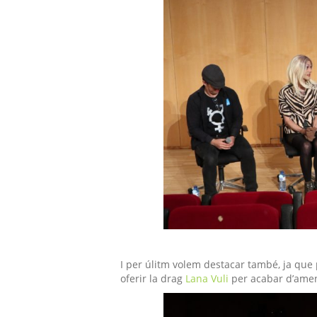
I per úlitm volem destacar també, ja que
oferir
la drag
Lana
Vuli
per acabar d’amen