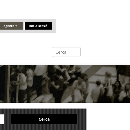
Registra't
Inicia sessió
Cerca