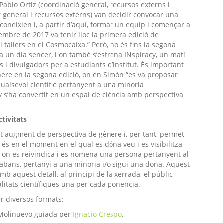
Pablo Ortiz (coordinació general, recursos externs i
 general i recursos externs) van decidir convocar una
oneixien i, a partir d’aquí, formar un equip i començar a
etembre de 2017 va tenir lloc la primera edició de
 tallers en el
Cosmocaixa
.” Però, no és fins la segona
a un dia sencer, i on també s’estrena
INspiracy
, un matí
s i divulgadors per a estudiants d’institut. És important
ere en la segona edició, on en
Simón
“
es va proposar
qualsevol científic pertanyent a una minoria
acy s’ha convertit en un espai de ciència amb perspectiva
tivitats
t augment de perspectiva de gènere i, per tant, permet
 és en el moment en el qual es dóna veu i es visibilitza
on es reivindica i es nomena una persona pertanyent al
bans, pertanyi a una minoria i/o sigui una dona. Aquest
 aquest detall, al principi de la xerrada, el públic
litats científiques una per cada ponencia.
 diversos formats:
s Molinuevo guiada per
Ignacio Crespo
.