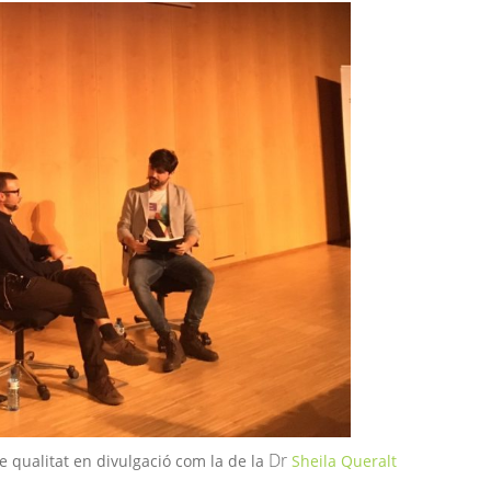
Dr
 qualitat en divulgació com la de la
Sheila
Queralt