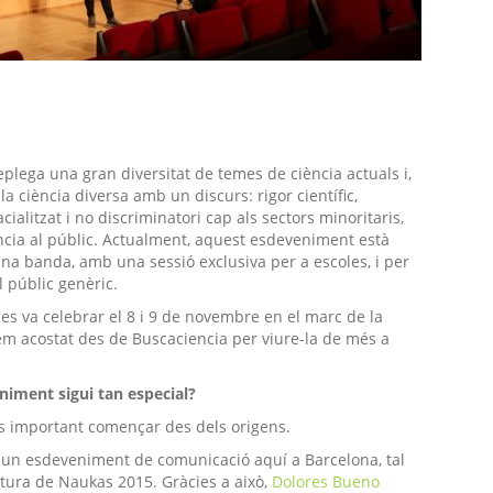
plega una gran diversitat de temes de ciència actuals i,
a ciència diversa amb un discurs: rigor científic,
acialitzat
i no discriminatori cap als sectors minoritaris,
ència al públic. Actualment, aquest esdeveniment està
una banda, amb una sessió exclusiva per a escoles, i per
al públic genèric.
 es va celebrar el 8 i 9 de novembre en el marc de la
hem acostat des de
Buscaciencia
per viure-la de més a
niment sigui tan especial?
s important començar des dels origens.
r un esdeveniment de comunicació aquí a Barcelona, tal
tura de Naukas 2015. Gràcies a això,
Dolores Bueno