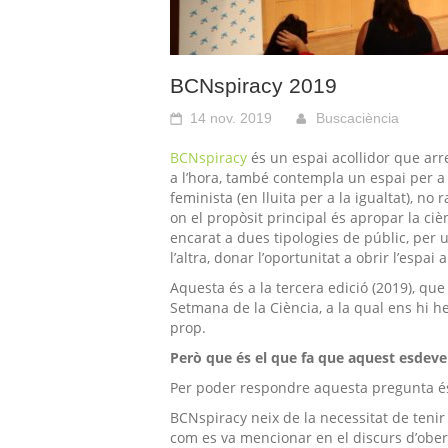
BCNspiracy 2019
14 nov. 2019
Buscaciència
BCNspiracy
és un espai acollidor que arre
a l’hora, també contempla un espai per a l
feminista (en lluita per a la igualtat), no
r
on el propòsit principal és apropar la ci
encarat a dues tipologies de públic, per 
l’altra, donar l’oportunitat a obrir l’espai 
Aquesta és a la tercera edició (2019), que
Setmana de la Ciència, a la qual ens hi 
prop.
Però que és el que fa que aquest esdeve
Per poder respondre aquesta pregunta é
BCNspiracy
neix de la necessitat de teni
com es va mencionar en el discurs d’ober