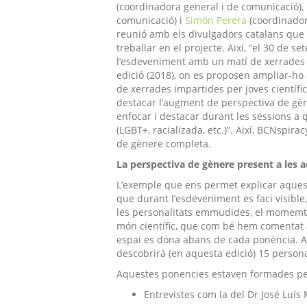
(coordinadora general i de comunicació), 
comunicació) i
Simón
Perera
(coordinador
reunió amb els divulgadors catalans que c
treballar en el projecte. Així, “el 30 de s
l’esdeveniment amb un matí de xerrades i
edició (2018), on es proposen ampliar-ho 
de xerrades impartides per joves científic
destacar l’augment de perspectiva de gèn
enfocar i destacar durant les sessions a 
(LGBT+,
racializada
, etc.)”. Així, BCNspir
de gènere completa.
La perspectiva de gènere present a les ac
L’exemple que ens permet explicar aques
que durant l’esdeveniment es faci visible,
les personalitats emmudides, el momemt 
món científic, que com bé hem comentat a
espai es dóna abans de cada ponència. Amb
descobrirà (en aquesta edició) 15 persona
Aquestes ponencies estaven formades per
Entrevistes com la del Dr José Luí