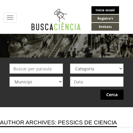
Inicia sessió
Toggle
Registra't
navigation
Entitats
Cerca
AUTHOR ARCHIVES: PESSICS DE CIENCIA