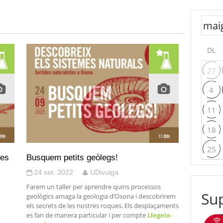
DL
27
4
11
18
25
tes
Busquem petits geòlegs!
24 set. 2022
UDivulga
Farem un taller per aprendre quins processos
Sup
geològics amaga la geologia d’Osona i descobrirem
els secrets de les nostres roques. Els desplaçaments
es fan de manera particular i per compte
Llegeix-