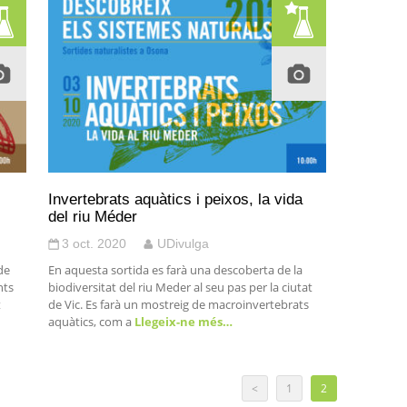
Invertebrats aquàtics i peixos, la vida
del riu Méder
3 oct. 2020
UDivulga
de
En aquesta sortida es farà una descoberta de la
nts
biodiversitat del riu Meder al seu pas per la ciutat
t
de Vic. Es farà un mostreig de macroinvertebrats
aquàtics, com a
Llegeix-ne més…
<
1
2