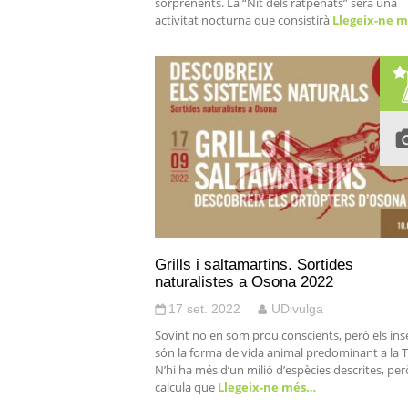
sorprenents. La “Nit dels ratpenats” serà una
activitat nocturna que consistirà
Llegeix-ne 
Grills i saltamartins. Sortides
naturalistes a Osona 2022
17 set. 2022
UDivulga
Sovint no en som prou conscients, però els ins
són la forma de vida animal predominant a la T
N’hi ha més d’un milió d’espècies descrites, per
calcula que
Llegeix-ne més…