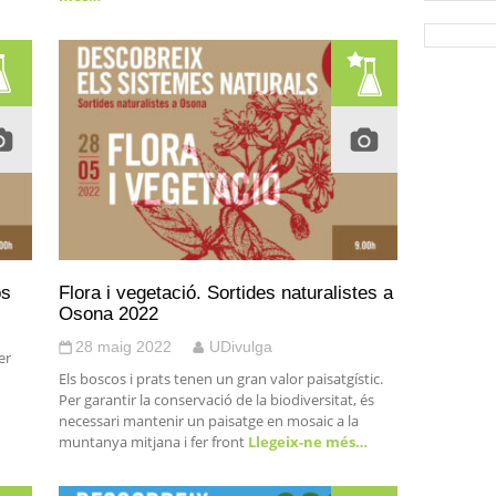
os
Flora i vegetació. Sortides naturalistes a
Osona 2022
28 maig 2022
UDivulga
er
Els boscos i prats tenen un gran valor paisatgístic.
Per garantir la conservació de la biodiversitat, és
necessari mantenir un paisatge en mosaic a la
muntanya mitjana i fer front
Llegeix-ne més…