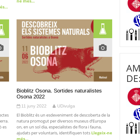
ne més…
més…
AM
DE
Bioblitz Osona. Sortides naturalistes
Osona 2022
11 juny 2022
UDivulga
ectes
El Bioblitz és un esdeveniment de descoberta de la
erra.
natura promogut per diversos museus d’Europa
ò es
on, en un sol dia, especialistes de flora i fauna,
ajudats per voluntaris, identifiquen tots
Llegeix-ne
més…