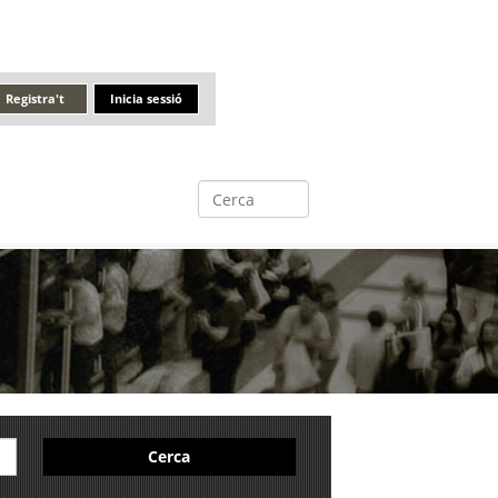
Registra't
Inicia sessió
Cerca