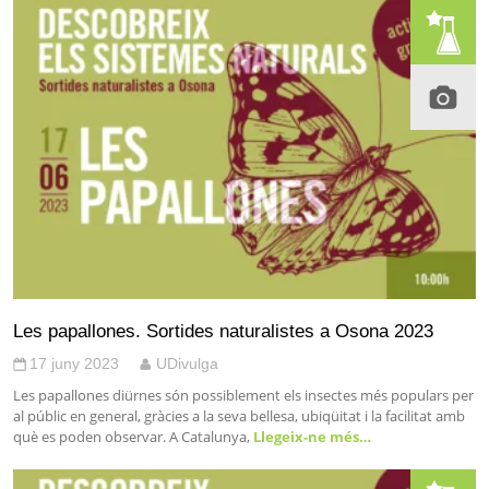
Les papallones. Sortides naturalistes a Osona 2023
17 juny 2023
UDivulga
Les papallones diürnes són possiblement els insectes més populars per
al públic en general, gràcies a la seva bellesa, ubiqüitat i la facilitat amb
què es poden observar. A Catalunya,
Llegeix-ne més…