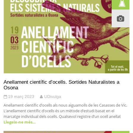
Anellament científic d’ocells. Sortides Naturalistes a
Osona
19 març 2023
UDivulga
Anellament científic d’ocells als nous aiguamolls de les Casasses de Vic.
L’anellament científic d’ocells és un mètode d’estudi basat en el
marcatge individual dels ocells. Qualsevol registre d’un ocell anellat
Llegeix-ne més…