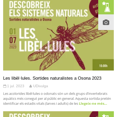
Les libèl·lules. Sortides naturalistes a Osona 2023
1 jul. 2023
UDivulga
Les acolorides libèl·lules o odonats són un dels grups d’invertebrats
aquàtics més conegut per al públic en general. Aquesta sortida pretén
identificar els estadis vitals (larves i adults) de les
Llegeix-ne més…