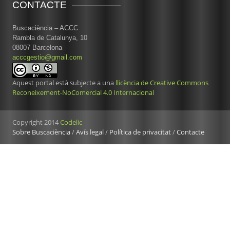
CONTACTE
Buscaciència – ACCC
Rambla de Catalunya, 10
08007 Barcelona
acccgestio@gmail.com
Aquest portal està subjecte a una
llicència de Creative Commons
Reconeixement-NoComercial 4.0 Internacional
Copyright 2014
Codelic
Sobre Buscaciència
/
Avís legal
/
Política de privacitat
/
Contacte