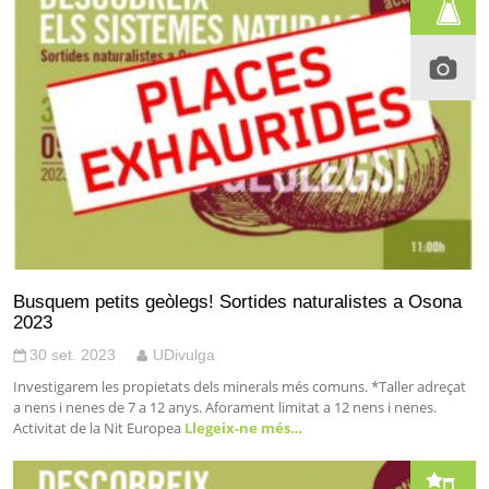
Busquem petits geòlegs! Sortides naturalistes a Osona
2023
30 set. 2023
UDivulga
Investigarem les propietats dels minerals més comuns. *Taller adreçat
a nens i nenes de 7 a 12 anys. Aforament limitat a 12 nens i nenes.
Activitat de la Nit Europea
Llegeix-ne més…