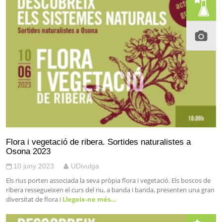
Flora i vegetació de ribera. Sortides naturalistes a
Osona 2023
10 juny 2023
UDivulga
Els rius porten associada la seva pròpia flora i vegetació. Els boscos de
ribera ressegueixen el curs del riu, a banda i banda, presenten una gran
diversitat de flora i
Llegeix-ne més…