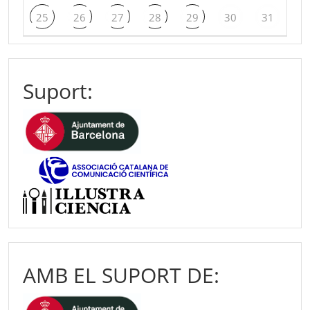
25
26
27
28
29
30
31
Suport:
AMB EL SUPORT DE: