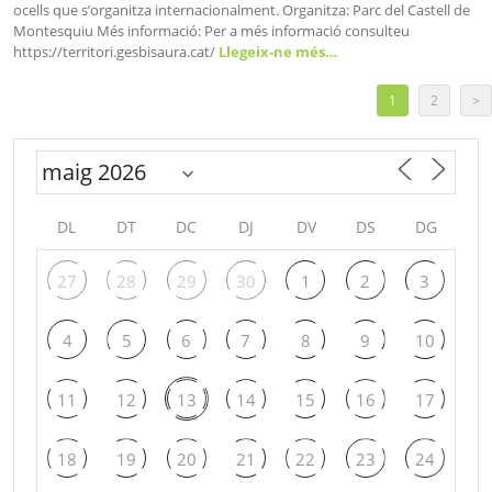
ocells que s’organitza internacionalment. Organitza: Parc del Castell de
Montesquiu Més informació: Per a més informació consulteu
https://territori.gesbisaura.cat/
Llegeix-ne més…
1
2
>
DL
DT
DC
DJ
DV
DS
DG
27
28
29
30
1
2
3
4
5
6
7
8
9
10
11
12
13
14
15
16
17
18
19
20
21
22
23
24