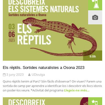
Els rèptils. Sortides naturalistes a Osona 2023
3 juny 2023
UDivulga
Quins rèptils tenim al Parc? Són fàcils d’observar? On viuen? Farem una
sortida de camp per aprendre a identificar-los i descobrir els llocs idonis
on poder-los veure. *Activitat del programa
Llegeix-ne més…