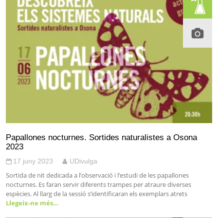
Papallones nocturnes. Sortides naturalistes a Osona
2023
17 juny 2023
UDivulga
Sortida de nit dedicada a l’observació i l’estudi de les papallones
nocturnes. Es faran servir diferents trampes per atraure diverses
espècies. Al llarg de la sessió s’identificaran els exemplars atrets
Llegeix-ne més…