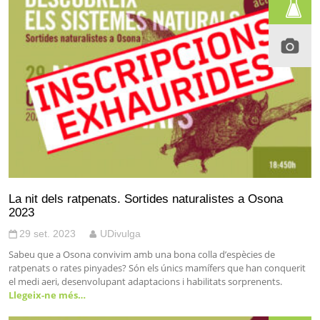
La nit dels ratpenats. Sortides naturalistes a Osona
2023
29 set. 2023
UDivulga
Sabeu que a Osona convivim amb una bona colla d’espècies de
ratpenats o rates pinyades? Són els únics mamífers que han conquerit
el medi aeri, desenvolupant adaptacions i habilitats sorprenents.
Llegeix-ne més…