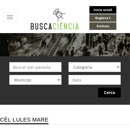
Inicia sessió
Toggle
Registra't
navigation
Entitats
Cerca
CÈL·LULES MARE