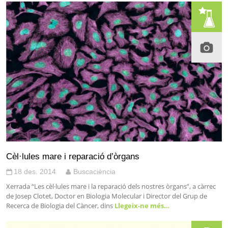
Cèl·lules mare i reparació d’òrgans
18 des. 2014
Buscaciència
Xerrada “Les cèl·lules mare i la reparació dels nostres òrgans”, a càrrec
de Josep Clotet, Doctor en Biologia Molecular i Director del Grup de
Recerca de Biologia del Càncer, dins
Llegeix-ne més…