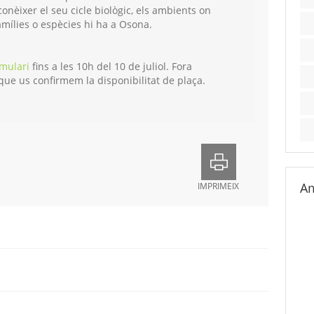
, conèixer el seu cicle biològic, els ambients on
amílies o espècies hi ha a Osona.
mulari
fins a les 10h del 10 de juliol. Fora
que us confirmem la disponibilitat de plaça.
Am
IMPRIMEIX