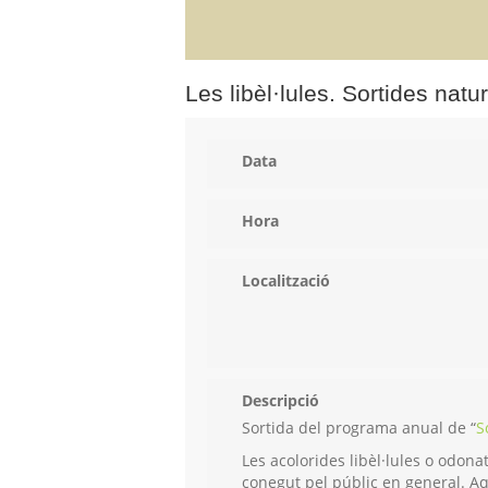
Les libèl·lules. Sortides natu
Data
Hora
Localització
Descripció
Sortida del programa anual de “
S
Les acolorides libèl·lules o odon
conegut pel públic en general. Aqu