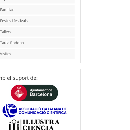
Familiar
Festes i festivals
Tallers
Taula Rodona
Visites
b el suport de: