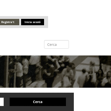
Registra't
Inicia sessió
Cerca