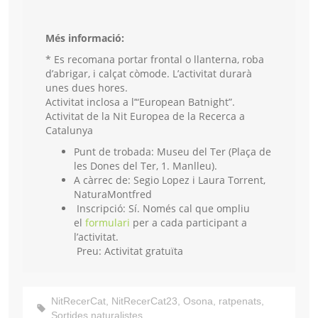
Més informació:
* Es recomana portar frontal o llanterna, roba
d’abrigar, i calçat còmode. L’activitat durarà
unes dues hores.
Activitat inclosa a l’“European Batnight”.
Activitat de la Nit Europea de la Recerca a
Catalunya
Punt de trobada: Museu del Ter (Plaça de
les Dones del Ter, 1. Manlleu).
A càrrec de: Segio Lopez i Laura Torrent,
NaturaMontfred
Inscripció:
Sí. Només cal que ompliu
el
formulari
per a cada participant a
l’activitat.
Preu:
Activitat gratuïta
NitRecerCat
,
NitRecerCat23
,
Osona
,
ratpenats
,
Sortides naturalistes