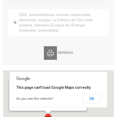
2016
,
autosuficiència
,
consum responsable
,
electricitat
,
energia
,
La Fàbrica del Sol
,
medi
ambient
,
Setmana Europea de l'Energia
Sostenible
,
sostenibilitat
IMPRIMEIX
This page can't load Google Maps correctly.
Carrer de Tenerife cantonada Carrer de la Torre
Dulac
OK
Do you own this website?
Carrer de Tenerife
Barcelona